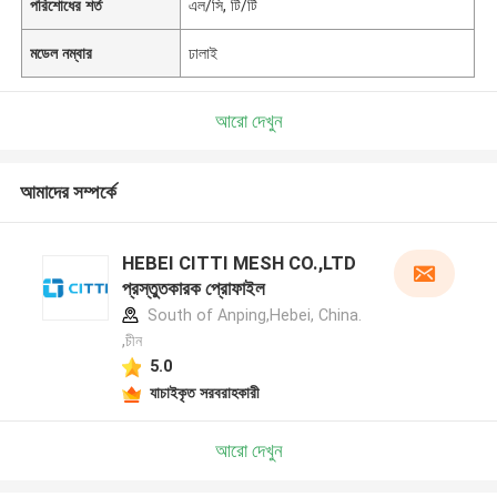
পরিশোধের শর্ত
এল/সি, টি/টি
মডেল নম্বার
ঢালাই
আরো দেখুন
আমাদের সম্পর্কে
HEBEI CITTI MESH CO.,LTD
প্রস্তুতকারক প্রোফাইল
South of Anping,Hebei, China.
,চীন
5.0
যাচাইকৃত সরবরাহকারী
আরো দেখুন