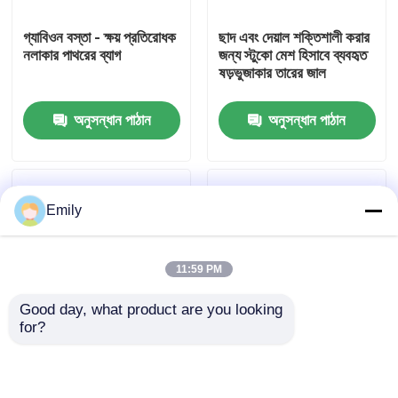
গ্যাবিওন বস্তা - ক্ষয় প্রতিরোধক
ছাদ এবং দেয়াল শক্তিশালী করার
কারখানা পরিদর্শন
নলাকার পাথরের ব্যাগ
জন্য স্টুকো মেশ হিসাবে ব্যবহৃত
ষড়ভুজাকার তারের জাল
গুণমান নিয়ন্ত্রণ
অনুসন্ধান পাঠান
অনুসন্ধান পাঠান
আমাদের সাথে যোগাযোগ করুন
Emily
খবর
11:59 PM
মামলা
Good day, what product are you looking 
for?
প্রসারিত ধাতু তারের জাল
ঢালের জন্য ল্যান্ডস্কেপিং তৈরি
টেকসই বেড়ার জন্য
এবং ক্ষয় নিয়ন্ত্রণ সমাধান
গ্যালভানাইজড ষড়ভুজাকার
তারের জাল
ছিদ্রযুক্ত ধাতু তারের জাল