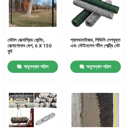
মেটাল হেক্সাগ্রিড ফেন্সিং,
গ্যালভানাইজড, পিভিসি লেপযুক্ত
হেক্সাগোনাল মেশ, 6 X 150
এবং স্টেইনলেস স্টীল পোল্ট্রি নেট
ফুট
অনুসন্ধান পাঠান
অনুসন্ধান পাঠান
বাড়ি
পণ্য
আমাদের সম্বন্ধে