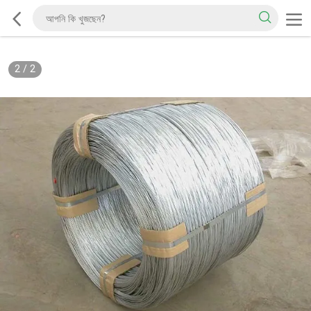
2
/
2