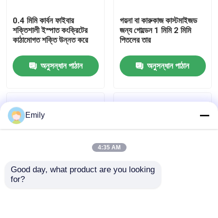
0.4 মিমি কার্বন ফাইবার
গয়না বা কারুকাজ কাস্টমাইজড
কারখানা পরিদর্শন
শক্তিশালী ইস্পাত কংক্রিটের
জন্য গোল্ডেন 1 মিমি 2 মিমি
কাঠামোগত শক্তি উন্নত করে
পিতলের তার
গুণমান নিয়ন্ত্রণ
অনুসন্ধান পাঠান
অনুসন্ধান পাঠান
আমাদের সাথে যোগাযোগ করুন
Emily
খবর
4:35 AM
মামলা
Good day, what product are you looking 
for?
প্রসারিত ধাতু তারের জাল
গোলাকার ক্রাইমড স্টিল ফাইবার
304L 316L স্টেইনলেস স্টিল
রিইনফোর্সমেন্ট 0.9mm
তার 0.02-2 মিমি ব্যাস ক্ষয়
প্রতিরোধী
ছিদ্রযুক্ত ধাতু তারের জাল