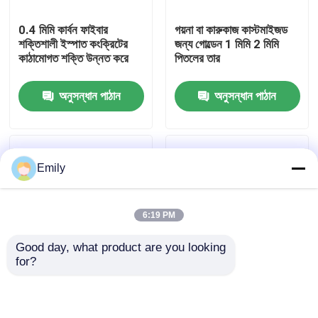
0.4 মিমি কার্বন ফাইবার
গয়না বা কারুকাজ কাস্টমাইজড
কারখানা পরিদর্শন
শক্তিশালী ইস্পাত কংক্রিটের
জন্য গোল্ডেন 1 মিমি 2 মিমি
কাঠামোগত শক্তি উন্নত করে
পিতলের তার
গুণমান নিয়ন্ত্রণ
অনুসন্ধান পাঠান
অনুসন্ধান পাঠান
আমাদের সাথে যোগাযোগ করুন
Emily
খবর
6:19 PM
মামলা
Good day, what product are you looking 
for?
প্রসারিত ধাতু তারের জাল
গোলাকার ক্রাইমড স্টিল ফাইবার
304L 316L স্টেইনলেস স্টিল
রিইনফোর্সমেন্ট 0.9mm
তার 0.02-2 মিমি ব্যাস ক্ষয়
প্রতিরোধী
ছিদ্রযুক্ত ধাতু তারের জাল