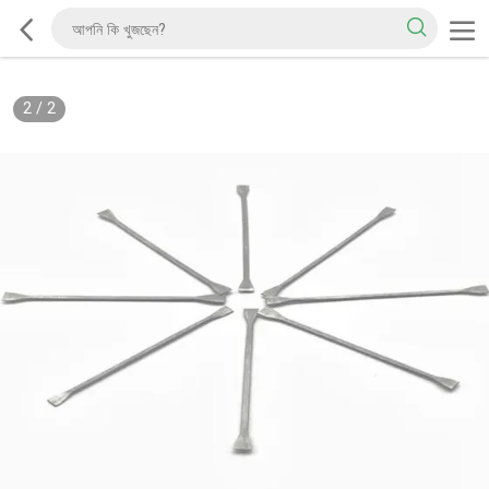
2
/
2