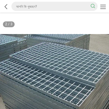
2
/
3