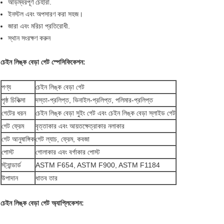
আড়ম্বরপূর্ণ চেহারা.
ইনস্টল এবং অপসারণ করা সহজ।
জারা এবং মরিচা প্রতিরোধী.
স্থান সংরক্ষণ করুন
চেইন লিঙ্ক বেড়া গেট স্পেসিফিকেশন:
পণ্য
চেইন লিঙ্ক বেড়া গেট
পৃষ্ঠ চিকিত্সা
দস্তা-প্রলিপ্ত, ভিনাইল-প্রলিপ্ত, পলিমার-প্রলিপ্ত
গেটের ধরন
চেইন লিঙ্ক বেড়া সুইং গেট এবং চেইন লিঙ্ক বেড়া স্লাইড গেট
গেট ফ্রেম
বৃত্তাকার এবং আয়তক্ষেত্রাকার নলাকার
গেট আনুষাঙ্গিক
গেট ল্যাচ, ফ্রেম, কবজা
পোস্ট
গোলাকার এবং বর্গাকার পোস্ট
স্ট্যান্ডার্ড
ASTM F654, ASTM F900, ASTM F1184
উপাদান
ধাতব তার
চেইন লিঙ্ক বেড়া গেট অ্যাপ্লিকেশন: