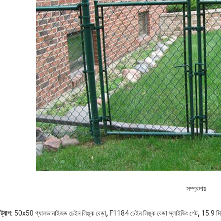
সম্প্রদায়
,
,
ট্যাগ:
50x50 গ্যালভানাইজড চেইন লিঙ্ক বেড়া
F1184 চেইন লিঙ্ক বেড়া স্লাইডিং গেট
15.9 মিম