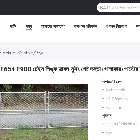
বাড়ি
পণ্য
আমাদের সম্বন্ধে
কারখানা পরিদর্শন
গুণমান নিয়ন্ত্রণ
আম
লাকার পোস্টের সাথে প্রলিপ্ত
F654 F900 চেইন লিঙ্ক ডাবল সুইং গেট দস্তা গোলাকার পোস্টের স
পণ্যের বিবরণ:
উৎপত্তি স্থল:
পরিচিতিমুলক নাম:
মডেল নম্বার:
প্রদান:
ন্যূনতম চাহিদার পরিমাণ:
মূল্য: