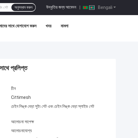
উদ্ধৃতির জন্য আবেদন
|
Bengali
অনুসন্ধান করুন
াদের সাথে যোগাযোগ করুন
খবর
মামলা
াথে প্রলিপ্ত
চীন
Cittimesh
চেইন লিঙ্ক বেড়া সুইং গেট এবং চেইন লিঙ্ক বেড়া স্লাইড গেট
আলোচনা সাপেক্ষ
আলোচনাযোগ্য