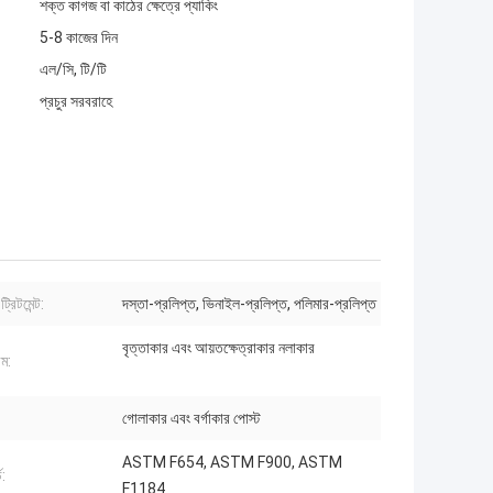
শক্ত কাগজ বা কাঠের ক্ষেত্রে প্যাকিং
5-8 কাজের দিন
এল/সি, টি/টি
প্রচুর সরবরাহে
্রিটমেন্ট:
দস্তা-প্রলিপ্ত, ভিনাইল-প্রলিপ্ত, পলিমার-প্রলিপ্ত
বৃত্তাকার এবং আয়তক্ষেত্রাকার নলাকার
েম:
গোলাকার এবং বর্গাকার পোস্ট
ASTM F654, ASTM F900, ASTM
ড:
F1184