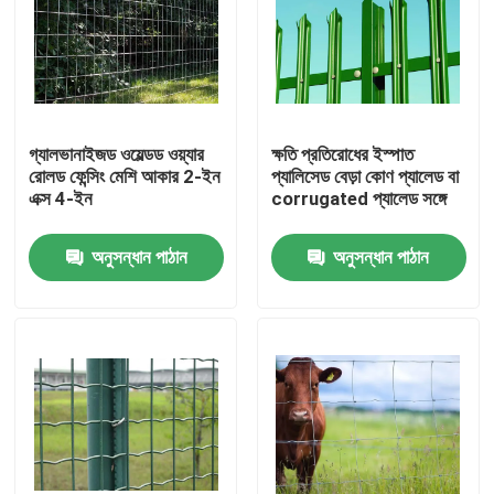
গ্যালভানাইজড ওয়েল্ডড ওয়্যার
ক্ষতি প্রতিরোধের ইস্পাত
রোলড ফেন্সিং মেশি আকার 2-ইন
প্যালিসেড বেড়া কোণ প্যালেড বা
এক্স 4-ইন
corrugated প্যালেড সঙ্গে
অনুসন্ধান পাঠান
অনুসন্ধান পাঠান
বাড়ি
পণ্য
আমাদের সম্বন্ধে