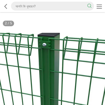
2
/
5