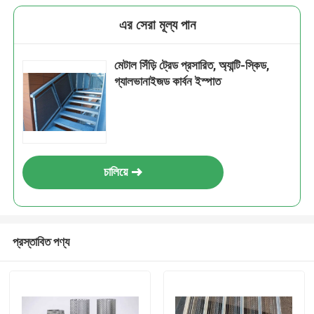
এর সেরা মূল্য পান
মেটাল সিঁড়ি ট্রেড প্রসারিত, অ্যান্টি-স্কিড,
গ্যালভানাইজড কার্বন ইস্পাত
চালিয়ে
প্রস্তাবিত পণ্য