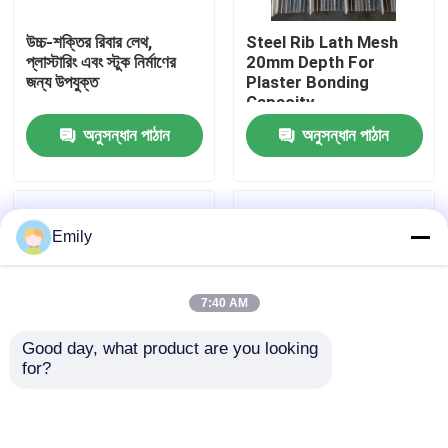
উচ্চ-শক্তির রিবার লেথ,
Steel Rib Lath Mesh
কারখানা পরিদর্শন
প্লাস্টারিং এবং স্টুক নির্মাণের
20mm Depth For
জন্য উপযুক্ত
Plaster Bonding
Capacity
গুণমান নিয়ন্ত্রণ
অনুসন্ধান পাঠান
অনুসন্ধান পাঠান
আমাদের সাথে যোগাযোগ করুন
Emily
খবর
7:40 AM
মামলা
Good day, what product are you looking 
for?
প্রসারিত ধাতু তারের জাল
অ্যান্টি-স্লিপ বৈশিষ্ট্য সহ
বেডরুম, রান্নাঘর, ইভ এবং
উত্থাপিত প্রসারিত ধাতব শীট
সিলিংয়ের কোণার সুরক্ষার জন্য
কোণার মণিকা
ছিদ্রযুক্ত ধাতু তারের জাল