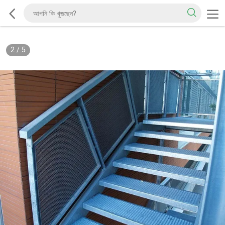
2
/
5