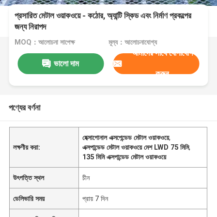
প্রসারিত মেটাল ওয়াকওয়ে - কঠোর, অ্যান্টি স্কিড এবং নির্মাণ প্রকল্পের
জন্য নিরাপদ
MOQ：আলোচনা সাপেক্ষ
মূল্য：আলোচনাযোগ্য
আমাদের সাথে যোগাযোগ
ভালো দাম
করুন
পণ্যের বর্ণনা
হেক্সাগোনাল এক্সপেন্ডেড মেটাল ওয়াকওয়ে
,
লক্ষণীয় করা:
এক্সপান্ডেড মেটাল ওয়াকওয়ে মেশ LWD 75 মিমি
,
135 মিমি এক্সপান্ডেড মেটাল ওয়াকওয়ে
উৎপত্তি স্থল
চীন
ডেলিভারি সময়
প্রায় 7 দিন