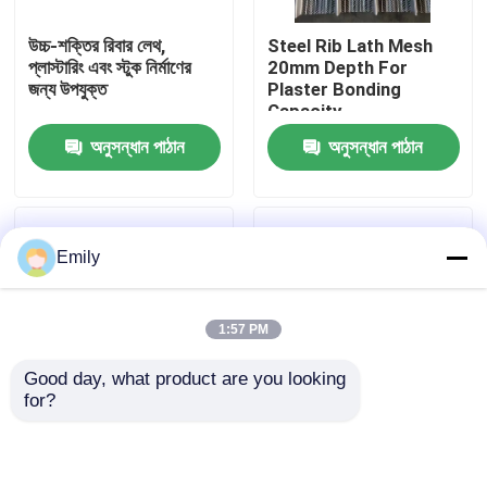
উচ্চ-শক্তির রিবার লেথ,
Steel Rib Lath Mesh
কারখানা পরিদর্শন
প্লাস্টারিং এবং স্টুক নির্মাণের
20mm Depth For
জন্য উপযুক্ত
Plaster Bonding
Capacity
গুণমান নিয়ন্ত্রণ
অনুসন্ধান পাঠান
অনুসন্ধান পাঠান
আমাদের সাথে যোগাযোগ করুন
Emily
খবর
1:57 PM
মামলা
Good day, what product are you looking 
for?
প্রসারিত ধাতু তারের জাল
অ্যান্টি-স্লিপ বৈশিষ্ট্য সহ
বেডরুম, রান্নাঘর, ইভ এবং
উত্থাপিত প্রসারিত ধাতব শীট
সিলিংয়ের কোণার সুরক্ষার জন্য
কোণার মণিকা
ছিদ্রযুক্ত ধাতু তারের জাল