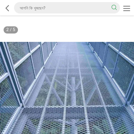
2
/
5