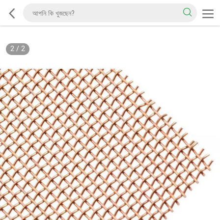
2
/
2