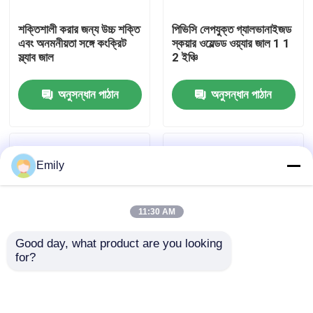
শক্তিশালী করার জন্য উচ্চ শক্তি
পিভিসি লেপযুক্ত গ্যালভানাইজড
কারখানা পরিদর্শন
এবং অনমনীয়তা সঙ্গে কংক্রিট
স্কয়ার ওয়েল্ডড ওয়্যার জাল 1 1
স্ল্যাব জাল
2 ইঞ্চি
গুণমান নিয়ন্ত্রণ
অনুসন্ধান পাঠান
অনুসন্ধান পাঠান
আমাদের সাথে যোগাযোগ করুন
Emily
খবর
11:30 AM
মামলা
Good day, what product are you looking 
for?
প্রসারিত ধাতু তারের জাল
টেকসই ক্ষয় প্রতিরোধী
গ্রিডওয়াল প্যানেলের জন্য 5 মি
স্টেইনলেস স্টীল ঝালাই জাল
রোল দৈর্ঘ্যের ঝালাই করা ধাতব
রোড্যান্ট প্রমাণ
জাল শক্তি এবং পরিষ্কার করা
ছিদ্রযুক্ত ধাতু তারের জাল