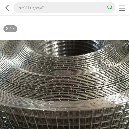
2
/
3