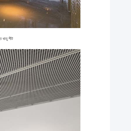
্ত ধাতু শীট