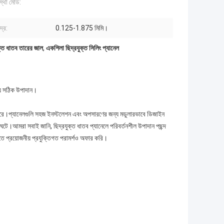
বস্থা মোড:
দ্র:
0.125-1.875 মিমি।
ুক্ত ধাতব তারের জাল
,
একশিলা ছিদ্রযুক্ত সিলিং প্যানেল
ন্য সঠিক উপাদান।
ন্দ করে।প্যানেলগুলি সহজ ইনস্টলেশন এবং অপসারণের জন্য মডুলারভাবে ডিজাইন
টে।আমরা সবাই জানি, ছিদ্রযুক্ত ধাতব প্যানেলে পরিবর্তনশীল উপাদান পছন্দ
তে প্রয়োজনীয় প্রযুক্তিগত পরামর্শও অফার করি।