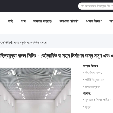
বাড়ি
পণ্য
আমাদের সম্বন্ধে
কারখানা পরিদর্শন
গুণমান নিয়ন্ত্রণ
আম
নতুন নির্মাণের জন্য মসৃণ এবং একশিলা চেহারা
ছিদ্রযুক্ত ধাতব সিলিং - রেট্রোফিট বা নতুন নির্মাণের জন্য মসৃণ এবং
পণ্যের বিবরণ:
উৎপত্তি স্থল:
পরিচিতিমুলক নাম:
মডেল নম্বার:
প্রদান:
ন্যূনতম চাহিদার পরিমাণ:
মূল্য: