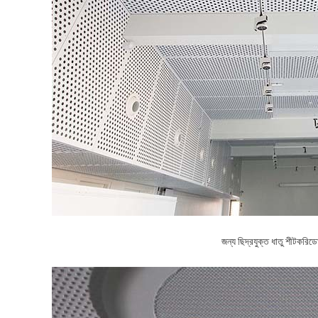
জন্য ছিদ্রযুক্ত ধাতু শীট
করিডো