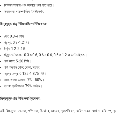
বিভিন্ন আকার এবং আকারে গড়া হতে পারে।
সহজ এবং খরচ-কার্যকর ইনস্টলেশন.
ছিদ্রযুক্ত ধাতু সিলিং
আমি
স্পেসিফিকেশন
:
বেধ: 0.3-4 মিমি।
প্রস্থ: 0.8-1.2 মি।
দৈর্ঘ্য: 1.2-2.4 মি।
স্ট্যান্ডার্ড আকার: 0.3 × 0.6, 0.6 × 0.6, 0.6 × 1.2 বা কাস্টমাইজড।
গর্ত ব্যাস: 5-20 মিমি।
গর্ত বিন্যাস মোড: সোজা, স্তব্ধ.
স্তব্ধ কেন্দ্র: 0.125-1.875 মিমি।
জাল খোলার এলাকা: 7% - 50%।
হালকা প্রতিফলন: 79% পর্যন্ত।
ছিদ্রযুক্ত ধাতু সিলিং
অ্যাপ্লিকেশন:
এটি বিমানবন্দর চ্যানেল, শপিং মল, থিয়েটার, জাদুঘর, প্রদর্শনী হল, অফিস ভবন, হোটেল, কফি শপ, ক্লাব,