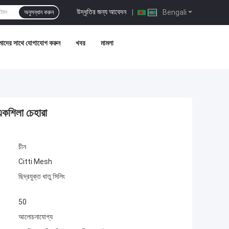
উদ্ধৃতির জন্য আবেদন
|
Bengali
অনুসন্ধান করুন
াদের সাথে যোগাযোগ করুন
খবর
মামলা
 একশিলা চেহারা
চীন
Citti Mesh
ছিদ্রযুক্ত ধাতু সিলিং
50
আলোচনাযোগ্য