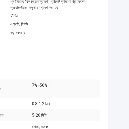
প্লাস্টিকের ফিল্ম দিয়ে বস্তাবন্দী, প্যালেট দ্বারা বা গ্রাহকদের
প্রয়োজনীয়তা অনুসারে প্রেরণ করা হয়
7 দিন.
এল/সি, টি/টি
বড় সরবরাহ
7% -50%।
র:
0.8-1.2 মি।
যাস:
5-20 মিমি।
সোজা, স্তব্ধ