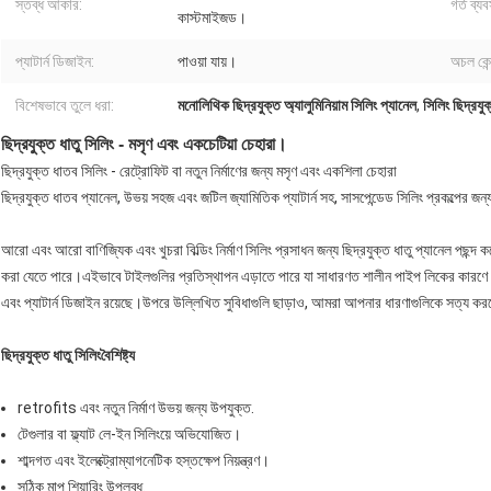
স্তব্ধ আকার:
গর্ত ব্য
কাস্টমাইজড।
প্যাটার্ন ডিজাইন:
পাওয়া যায়।
অচল কেন্
বিশেষভাবে তুলে ধরা:
মনোলিথিক ছিদ্রযুক্ত অ্যালুমিনিয়াম সিলিং প্যানেল
,
সিলিং ছিদ্রয
ছিদ্রযুক্ত ধাতু সিলিং - মসৃণ এবং একচেটিয়া চেহারা।
ছিদ্রযুক্ত ধাতব সিলিং - রেট্রোফিট বা নতুন নির্মাণের জন্য মসৃণ এবং একশিলা চেহারা
ছিদ্রযুক্ত ধাতব প্যানেল, উভয় সহজ এবং জটিল জ্যামিতিক প্যাটার্ন সহ, সাসপেন্ডেড সিলিং প্রকল্পের জ
আরো এবং আরো বাণিজ্যিক এবং খুচরা বিল্ডিং নির্মাণ সিলিং প্রসাধন জন্য ছিদ্রযুক্ত ধাতু প্যানেল পছ
করা যেতে পারে।এইভাবে টাইলগুলির প্রতিস্থাপন এড়াতে পারে যা সাধারণত শালীন পাইপ লিকের কারণে ঘ
এবং প্যাটার্ন ডিজাইন রয়েছে।উপরে উল্লিখিত সুবিধাগুলি ছাড়াও, আমরা আপনার ধারণাগুলিকে সত্য কর
ছিদ্রযুক্ত ধাতু সিলিং
বৈশিষ্ট্য
retrofits এবং নতুন নির্মাণ উভয় জন্য উপযুক্ত.
টেগুলার বা ফ্ল্যাট লে-ইন সিলিংয়ে অভিযোজিত।
শাব্দগত এবং ইলেক্ট্রোম্যাগনেটিক হস্তক্ষেপ নিয়ন্ত্রণ।
সঠিক মাপ শিয়ারিং উপলব্ধ.