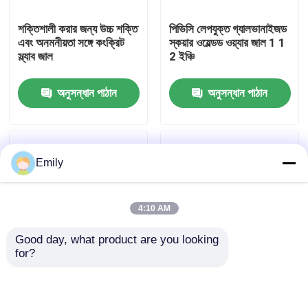
শক্তিশালী করার জন্য উচ্চ শক্তি
পিভিসি লেপযুক্ত গ্যালভানাইজড
কারখানা পরিদর্শন
এবং অনমনীয়তা সঙ্গে কংক্রিট
স্কয়ার ওয়েল্ডড ওয়্যার জাল 1 1
স্ল্যাব জাল
2 ইঞ্চি
গুণমান নিয়ন্ত্রণ
অনুসন্ধান পাঠান
অনুসন্ধান পাঠান
আমাদের সাথে যোগাযোগ করুন
Emily
খবর
4:10 AM
মামলা
Good day, what product are you looking 
for?
প্রসারিত ধাতু তারের জাল
টেকসই ক্ষয় প্রতিরোধী
গ্রিডওয়াল প্যানেলের জন্য 5 মি
স্টেইনলেস স্টীল ঝালাই জাল
রোল দৈর্ঘ্যের ঝালাই করা ধাতব
রোড্যান্ট প্রমাণ
জাল শক্তি এবং পরিষ্কার করা
ছিদ্রযুক্ত ধাতু তারের জাল