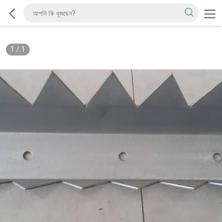
1
/
1