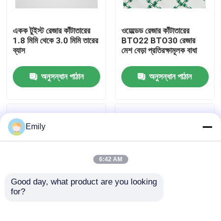
কারখানা পরিদর্শন
একক টুইস্ট রেজার কাঁটাতারের
ওয়েল্ডেড রেজার কাঁটাতারের
1.8 মিমি থেকে 3.0 মিমি তারের
BTO22 BTO30 রেজার
ব্যাস
মেশ বেড়া প্রতিরক্ষামূলক বাধা
গুণমান নিয়ন্ত্রণ
অনুসন্ধান পাঠান
অনুসন্ধান পাঠান
আমাদের সাথে যোগাযোগ করুন
খবর
Emily
মামলা
6:42 AM
Good day, what product are you looking 
প্রসারিত ধাতু তারের জাল
for?
লাইন গঠিত রেজার কাঁটাতারের
এন্টি ক্লাইম্ব পিভিসি লেপিত
সহজ কিন্তু কার্যকর ঘের বাধা
দেয়াল এবং বেড়া Spikes
ছিদ্রযুক্ত ধাতু তারের জাল