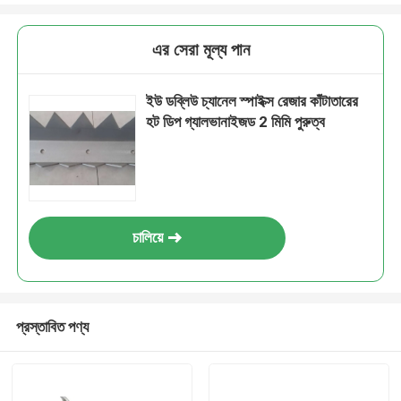
এর সেরা মূল্য পান
ইউ ডব্লিউ চ্যানেল স্পাইক্স রেজার কাঁটাতারের
হট ডিপ গ্যালভানাইজড 2 মিমি পুরুত্ব
চালিয়ে
প্রস্তাবিত পণ্য