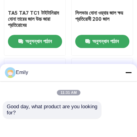
TA5 TA7 TC1 টাইটানিয়াম
সিলভার বোনা ওয়্যার জাল ক্ষয়
কারখানা পরিদর্শন
বোনা তারের জাল উচ্চ জারা
প্রতিরোধী 200 জাল
প্রতিরোধের
গুণমান নিয়ন্ত্রণ
অনুসন্ধান পাঠান
অনুসন্ধান পাঠান
আমাদের সাথে যোগাযোগ করুন
Emily
খবর
11:31 AM
মামলা
Good day, what product are you looking 
for?
প্রসারিত ধাতু তারের জাল
1-50 জাল টংস্টেন বোনা ওয়্যার
মোনেল ওয়্যার মেশ ️ ফিল্টারিং এবং
জাল জন্য ব্যবহার করা যেতে
বিচ্ছেদ উদ্দেশ্যে জনপ্রিয়
পারেঃ উচ্চ তাপমাত্রা চুল্লি লোড
ছিদ্রযুক্ত ধাতু তারের জাল