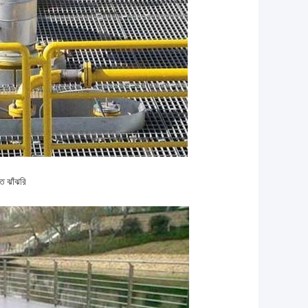
পাত ঝাঁঝরি