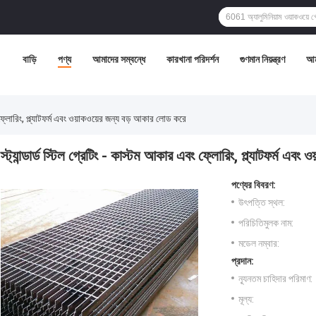
বাড়ি
পণ্য
আমাদের সম্বন্ধে
কারখানা পরিদর্শন
গুণমান নিয়ন্ত্রণ
আম
বং ফ্লোরিং, প্ল্যাটফর্ম এবং ওয়াকওয়ের জন্য বড় আকার লোড করে
স্ট্যান্ডার্ড স্টিল গ্রেটিং - কাস্টম আকার এবং ফ্লোরিং, প্ল্যাটফর্ম এ
পণ্যের বিবরণ:
উৎপত্তি স্থল:
পরিচিতিমুলক নাম:
মডেল নম্বার:
প্রদান:
ন্যূনতম চাহিদার পরিমাণ:
মূল্য: