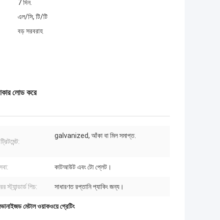
7 দিন.
এল/সি, টি/টি
বড় সরবরাহ
ড় আকার লোড করে
galvanized, আঁকা বা মিল সমাপ্ত.
্রিটমেন্ট:
েবা:
কাটআউট এবং টো প্লেট।
র স্ট্যান্ডার্ড পিচ:
সাধারণত রপ্তানি প্যাকিং জন্য।
লভানাইজড মেটাল ওয়াকওয়ে গ্রেটিং