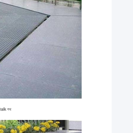
ি
alk পথ