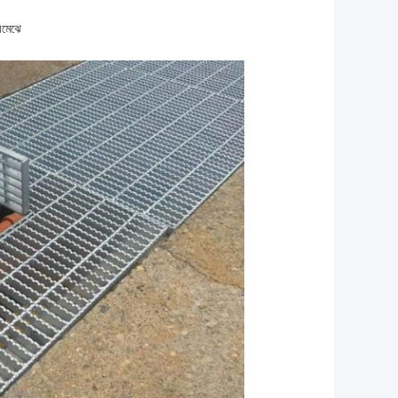
ি
মেঝে