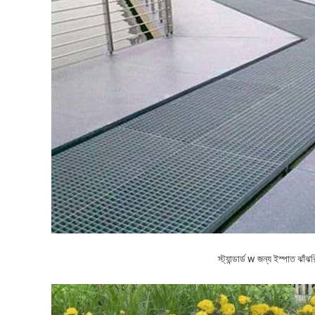
স্ট্যান্ডার্ড
w জন্য ইস্পাত ঝাঁঝর