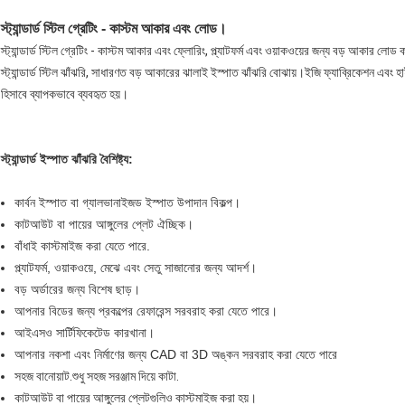
স্ট্যান্ডার্ড স্টিল গ্রেটিং - কাস্টম আকার এবং লোড।
স্ট্যান্ডার্ড স্টিল গ্রেটিং - কাস্টম আকার এবং ফ্লোরিং, প্ল্যাটফর্ম এবং ওয়াকওয়ের জন্য বড় আকার লোড 
স্ট্যান্ডার্ড স্টিল ঝাঁঝরি, সাধারণত বড় আকারের ঝালাই ইস্পাত ঝাঁঝরি বোঝায়।ইজি ফ্যাব্রিকেশন এবং হাই 
হিসাবে ব্যাপকভাবে ব্যবহৃত হয়।
স্ট্যান্ডার্ড ইস্পাত ঝাঁঝরি
বৈশিষ্ট্য:
কার্বন ইস্পাত বা গ্যালভানাইজড ইস্পাত উপাদান বিকল্প।
কাটআউট বা পায়ের আঙ্গুলের প্লেট ঐচ্ছিক।
বাঁধাই কাস্টমাইজ করা যেতে পারে.
প্ল্যাটফর্ম, ওয়াকওয়ে, মেঝে এবং সেতু সাজানোর জন্য আদর্শ।
বড় অর্ডারের জন্য বিশেষ ছাড়।
আপনার বিডের জন্য প্রকল্পের রেফারেন্স সরবরাহ করা যেতে পারে।
আইএসও সার্টিফিকেটেড কারখানা।
আপনার নকশা এবং নির্মাণের জন্য CAD বা 3D অঙ্কন সরবরাহ করা যেতে পারে
সহজ বানোয়াট.শুধু সহজ সরঞ্জাম দিয়ে কাটা.
কাটআউট বা পায়ের আঙ্গুলের প্লেটগুলিও কাস্টমাইজ করা হয়।