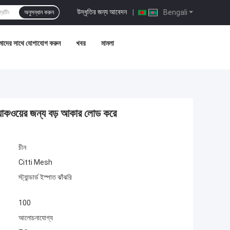
উদ্ধৃতির জন্য আবেদন
|
Bengali
অনুসন্ধান করুন
াদের সাথে যোগাযোগ করুন
খবর
মামলা
বং ওয়াকওয়ের জন্য বড় আকার লোড করে
চীন
Citti Mesh
স্ট্যান্ডার্ড ইস্পাত ঝাঁঝরি
100
আলোচনাযোগ্য