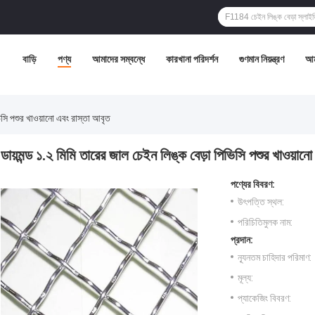
বাড়ি
পণ্য
আমাদের সম্বন্ধে
কারখানা পরিদর্শন
গুণমান নিয়ন্ত্রণ
আম
ভিসি পশুর খাওয়ানো এবং রাস্তা আবৃত
ডায়মন্ড ১.২ মিমি তারের জাল চেইন লিঙ্ক বেড়া পিভিসি পশুর খাওয়ানো
পণ্যের বিবরণ:
উৎপত্তি স্থল:
পরিচিতিমুলক নাম:
প্রদান:
ন্যূনতম চাহিদার পরিমাণ:
মূল্য:
প্যাকেজিং বিবরণ: