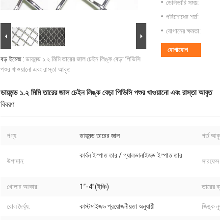
ডেলিভারি সময়:
পরিশোধের শর্ত:
যোগানের ক্ষমতা:
যোগাযোগ
বড় ইমেজ :
ডায়মন্ড ১.২ মিমি তারের জাল চেইন লিঙ্ক বেড়া পিভিসি
পশুর খাওয়ানো এবং রাস্তা আবৃত
ডায়মন্ড ১.২ মিমি তারের জাল চেইন লিঙ্ক বেড়া পিভিসি পশুর খাওয়ানো এবং রাস্তা আবৃত
বিবরণ
পণ্য:
ডায়মন্ড তারের জাল
গর্ত আক
কার্বন ইস্পাত তার / গ্যালভানাইজড ইস্পাত তার
উপাদান:
সারফেস ট
খোলার আকার:
1”-4”(ইঞ্চি)
তারের ব্
রোল দৈর্ঘ্য:
কাস্টমাইজড প্রয়োজনীয়তা অনুযায়ী
জিঙ্ক ন্