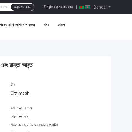
উদ্ধৃতির জন্য আবেদন
|
Bengali
অনুসন্ধান করুন
াদের সাথে যোগাযোগ করুন
খবর
মামলা
 এবং রাস্তা আবৃত
চীন
Cittimesh
আলোচনা সাপেক্ষ
আলোচনাযোগ্য
শক্ত কাগজ বা কাঠের ক্ষেত্রে প্যাকিং