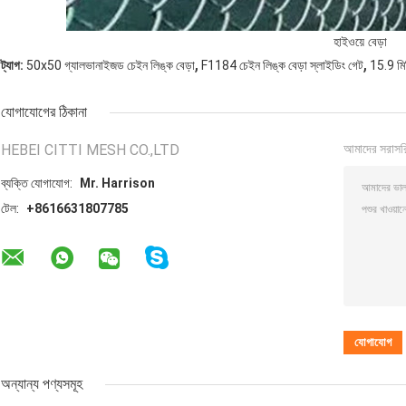
হাইওয়ে বেড়া
,
,
ট্যাগ:
50x50 গ্যালভানাইজড চেইন লিঙ্ক বেড়া
F1184 চেইন লিঙ্ক বেড়া স্লাইডিং গেট
15.9 মিম
যোগাযোগের ঠিকানা
HEBEI CITTI MESH CO.,LTD
আমাদের সরাসর
ব্যক্তি যোগাযোগ:
Mr. Harrison
টেল:
+8616631807785
অন্যান্য পণ্যসমূহ