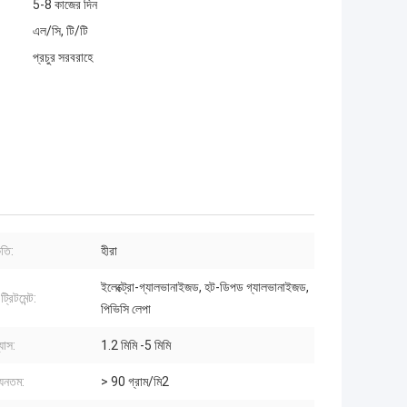
5-8 কাজের দিন
এল/সি, টি/টি
প্রচুর সরবরাহে
ৃতি:
হীরা
ইলেক্ট্রো-গ্যালভানাইজড, হট-ডিপড গ্যালভানাইজড,
্রিটমেন্ট:
পিভিসি লেপা
যাস:
1.2 মিমি -5 মিমি
যূনতম:
> 90 গ্রাম/মি2