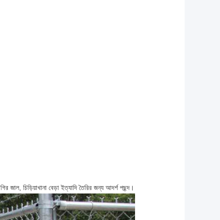
রগির জাল, চিড়িয়াখানা বেড়া ইত্যাদি তৈরির জন্য আদর্শ পছন্দ।