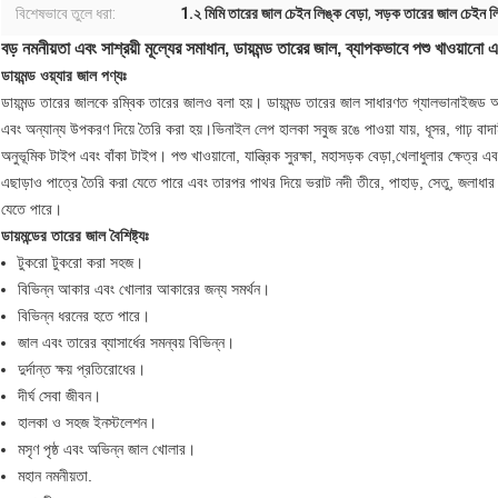
বিশেষভাবে তুলে ধরা:
1.২ মিমি তারের জাল চেইন লিঙ্ক বেড়া
,
সড়ক তারের জাল চেইন লি
বড় নমনীয়তা এবং সাশ্রয়ী মূল্যের সমাধান, ডায়মন্ড তারের জাল, ব্যাপকভাবে পশু খাওয়ানো এ
ডায়মন্ড ওয়্যার জাল পণ্যঃ
ডায়মন্ড তারের জালকে রম্বিক তারের জালও বলা হয়। ডায়মন্ড তারের জাল সাধারণত গ্যালভানাইজড আয়
এবং অন্যান্য উপকরণ দিয়ে তৈরি করা হয়।ভিনাইল লেপ হালকা সবুজ রঙে পাওয়া যায়, ধূসর, গাঢ় বাদা
অনুভূমিক টাইপ এবং বাঁকা টাইপ। পশু খাওয়ানো, যান্ত্রিক সুরক্ষা, মহাসড়ক বেড়া,খেলাধুলার ক্ষেত্র এব
এছাড়াও পাত্রে তৈরি করা যেতে পারে এবং তারপর পাথর দিয়ে ভরাট নদী তীরে, পাহাড়, সেতু, জলাধার এ
যেতে পারে।
ডায়মন্ডের তারের জাল বৈশিষ্ট্যঃ
টুকরো টুকরো করা সহজ।
বিভিন্ন আকার এবং খোলার আকারের জন্য সমর্থন।
বিভিন্ন ধরনের হতে পারে।
জাল এবং তারের ব্যাসার্ধের সমন্বয় বিভিন্ন।
দুর্দান্ত ক্ষয় প্রতিরোধের।
দীর্ঘ সেবা জীবন।
হালকা ও সহজ ইনস্টলেশন।
মসৃণ পৃষ্ঠ এবং অভিন্ন জাল খোলার।
মহান নমনীয়তা.