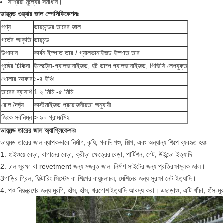
সাশ্রয়ী মূল্যের সমাধান।
ডায়মন্ড ওয়্যার জাল স্পেসিফিকেশনঃ
পণ্য
ডায়মন্ডের তারের জাল
গর্তের আকৃতি
ডায়মন্ড
উপাদান
কার্বন ইস্পাত তার / গ্যালভানাইজড ইস্পাত তার
পৃষ্ঠের চিকিত্সা
ইলেক্ট্রো-গ্যালভানাইজড, হট ডাম্প গ্যালভানাইজড, পিভিসি লেপযুক্ত
খোলার আকার
১-৪ ইঞ্চি
তারের ব্যাসার্ধ
1.২ মিমি -৫ মিমি
রোল দৈর্ঘ্য
কাস্টমাইজড প্রয়োজনীয়তা অনুযায়ী
জিংক সর্বনিম্ন
> ৯০ গ্রাম/মি২
ডায়মন্ড তারের জাল অ্যাপ্লিকেশনঃ
ডায়মন্ড তারের জাল ব্যাপকভাবে নির্মাণ, কৃষি, গবাদি পশু, শিল্প, এবং অন্যান্য শিল্পে ব্যবহৃত হয়ঃ
1. হাইওয়ে বেড়া, বাগানের বেড়া, ক্রীড়া ক্ষেত্রের বেড়া, পার্টিশন, গেট, উইন্ডো ইত্যাদি
2. ঢাল সুরক্ষা বা revetment জন্য মজবুত জাল, নির্মাণ সাইটের জন্য প্রতিরক্ষামূলক জাল।
3গাড়ির গ্রিল, ফিল্টারিং সিস্টেম বা শিল্পের বায়ুচলাচল, মেশিনের জন্য সুরক্ষা নেট ইত্যাদি।
4. পশু নিয়ন্ত্রণের জন্য মুরগি, হাঁস, হাঁস, খরগোশ ইত্যাদি আবদ্ধ করা। এছাড়াও, এটি খাঁচা, হাঁস-মু