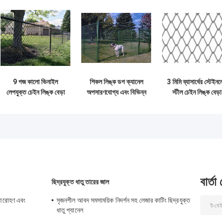
9 গজ কালো ভিনাইল
শিকল লিঙ্ক ডগ ক্যানেল
3 মিমি ব্যাসার্ধের স্টেইন
লেপযুক্ত চেইন লিঙ্ক বেড়া
অপসারণযোগ্য এবং বিভিন্ন
স্টীল চেইন লিঙ্ক বেড়া
ভাল বাইরের সুরক্ষা
স্থানে বহনযোগ্য
সর্বোচ্চ স্তরের বেড়া সুরক্
সম্পত্তি যা মরিচা
জন্য
প্রতিরোধী
বার্তা
ছিদ্রযুক্ত ধাতু তারের জাল
ী আরোহণ এবং
সৃজনশীল আবদ সমসাময়িক নিদর্শন সহ লেজার কাটিং ছিদ্রযুক্ত
ধাতু প্যানেল