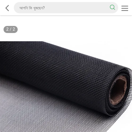
2
/
2