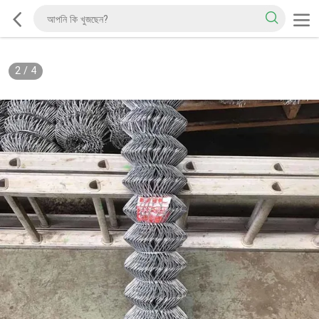
2
/
4