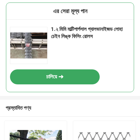
এর সেরা মূল্য পান
1.২ মিমি মাল্টিপার্পসাল গ্যালভানাইজড লোহা
চেইন লিঙ্ক ফিসিং রোলস
চালিয়ে
প্রস্তাবিত পণ্য