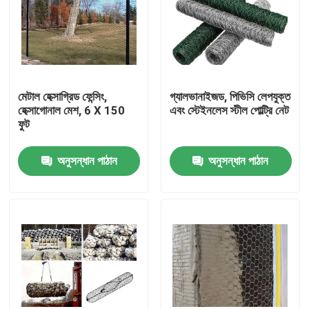
মেটাল হেক্সাগ্রিড ফেন্সিং,
গ্যালভানাইজড, পিভিসি লেপযুক্ত
হেক্সাগোনাল মেশ, 6 X 150
এবং স্টেইনলেস স্টীল পোল্ট্রি নেট
ফুট
অনুসন্ধান পাঠান
অনুসন্ধান পাঠান
বাড়ি
পণ্য
আমাদের সম্বন্ধে