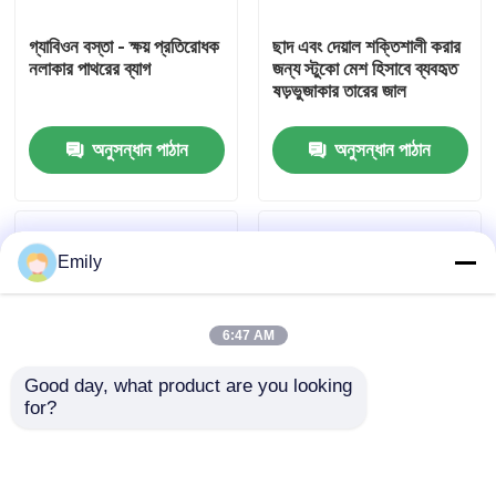
গ্যাবিওন বস্তা - ক্ষয় প্রতিরোধক
ছাদ এবং দেয়াল শক্তিশালী করার
কারখানা পরিদর্শন
নলাকার পাথরের ব্যাগ
জন্য স্টুকো মেশ হিসাবে ব্যবহৃত
ষড়ভুজাকার তারের জাল
গুণমান নিয়ন্ত্রণ
অনুসন্ধান পাঠান
অনুসন্ধান পাঠান
আমাদের সাথে যোগাযোগ করুন
Emily
খবর
6:47 AM
মামলা
Good day, what product are you looking 
for?
প্রসারিত ধাতু তারের জাল
ঢালের জন্য ল্যান্ডস্কেপিং তৈরি
টেকসই বেড়ার জন্য
এবং ক্ষয় নিয়ন্ত্রণ সমাধান
গ্যালভানাইজড ষড়ভুজাকার
তারের জাল
ছিদ্রযুক্ত ধাতু তারের জাল