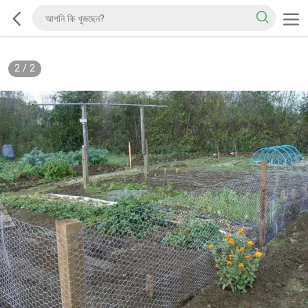
2
/
2