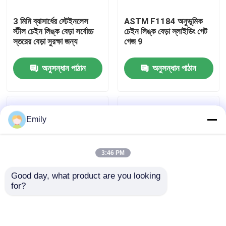
3 মিমি ব্যাসার্ধের স্টেইনলেস
ASTM F1184 অনুভূমিক
কারখানা পরিদর্শন
স্টীল চেইন লিঙ্ক বেড়া সর্বোচ্চ
চেইন লিঙ্ক বেড়া স্লাইডিং গেট
স্তরের বেড়া সুরক্ষা জন্য
গেজ 9
গুণমান নিয়ন্ত্রণ
অনুসন্ধান পাঠান
অনুসন্ধান পাঠান
আমাদের সাথে যোগাযোগ করুন
Emily
খবর
3:46 PM
মামলা
Good day, what product are you looking 
for?
প্রসারিত ধাতু তারের জাল
চেইন লিঙ্ক বেড়া গেট আপনার
গ্রীনহাউসে পোকামাকড় এবং
বাগান এবং গার্ডেন সাজায় এবং
পাখিদের প্রবেশ রোধ করে চেইন
আপনার সম্পত্তি রক্ষা করে
লিঙ্ক বেড়া
ছিদ্রযুক্ত ধাতু তারের জাল