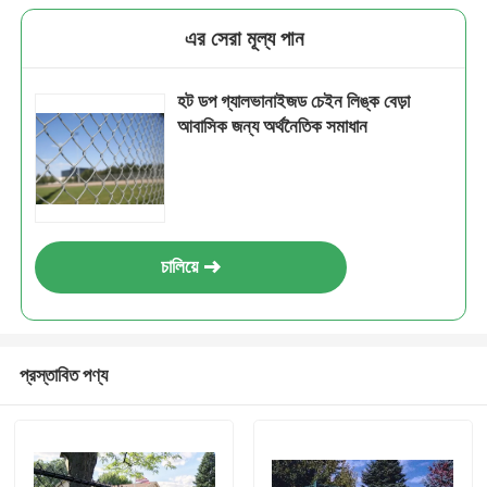
এর সেরা মূল্য পান
হট ডপ গ্যালভানাইজড চেইন লিঙ্ক বেড়া
আবাসিক জন্য অর্থনৈতিক সমাধান
চালিয়ে
প্রস্তাবিত পণ্য