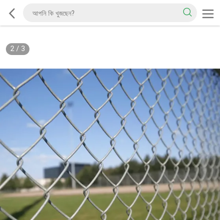
2
/
3