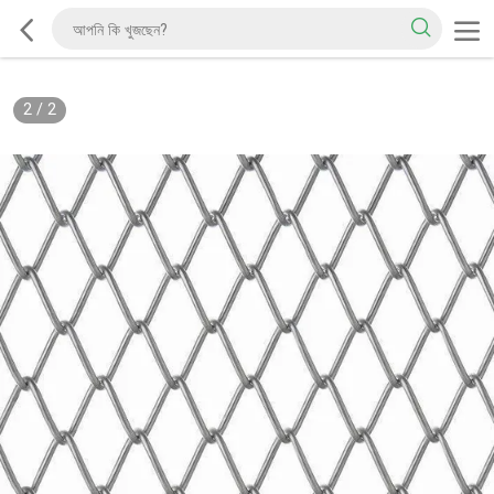
2
/
2