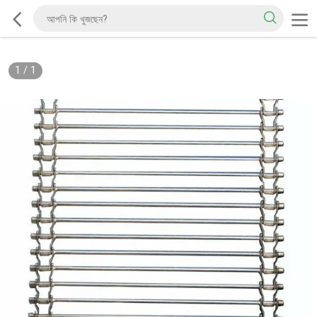
1
/
1