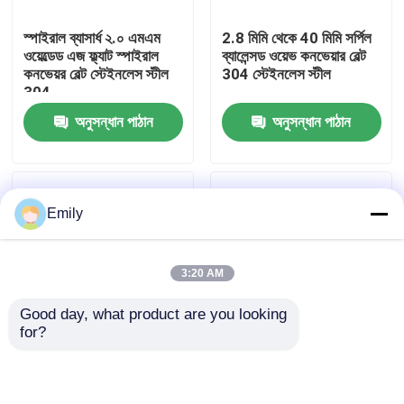
স্পাইরাল ব্যাসার্ধ ২.০ এমএম
2.8 মিমি থেকে 40 মিমি সর্পিল
কারখানা পরিদর্শন
ওয়েল্ডেড এজ ফ্ল্যাট স্পাইরাল
ব্যালেন্সড ওয়েভ কনভেয়ার বেল্ট
কনভেয়র বেল্ট স্টেইনলেস স্টীল
304 স্টেইনলেস স্টীল
304
গুণমান নিয়ন্ত্রণ
অনুসন্ধান পাঠান
অনুসন্ধান পাঠান
আমাদের সাথে যোগাযোগ করুন
Emily
খবর
3:20 AM
মামলা
Good day, what product are you looking 
for?
প্রসারিত ধাতু তারের জাল
3" থেকে 14" মেটাল কনভেয়ার
চেইন প্লেট পরিবাহক বেল্ট মেটাল
বেল্ট ফ্ল্যাট ফ্লেক্স ওয়্যার মেশ
পরিবাহক বেল্ট স্ব-সহায়ক কাঠামো
কনভেয়ার বেল্ট
ছিদ্রযুক্ত ধাতু তারের জাল