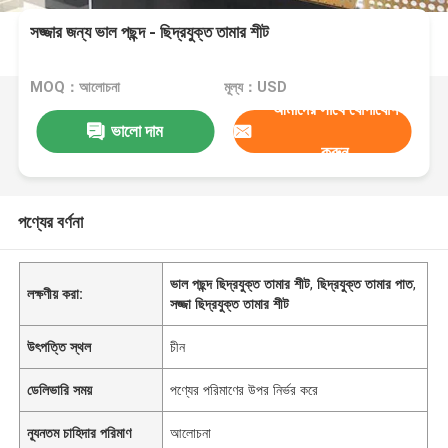
সজ্জার জন্য ভাল পছন্দ - ছিদ্রযুক্ত তামার শীট
MOQ：আলোচনা
মূল্য：USD
আমাদের সাথে যোগাযোগ
ভালো দাম
করুন
পণ্যের বর্ণনা
ভাল পছন্দ ছিদ্রযুক্ত তামার শীট
,
ছিদ্রযুক্ত তামার পাত
,
লক্ষণীয় করা:
সজ্জা ছিদ্রযুক্ত তামার শীট
উৎপত্তি স্থল
চীন
ডেলিভারি সময়
পণ্যের পরিমাণের উপর নির্ভর করে
ন্যূনতম চাহিদার পরিমাণ
আলোচনা