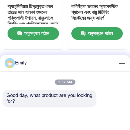
অ্যালুমিনিয়াম ছিদ্রযুক্ত ধাতব
বাণিজ্যিক ভবনের অ্যাকোস্টিক
তারের জাল হালকা ওজনের
প্যানেল এবং বায়ু ফিল্টারিং
কারখানা পরিদর্শন
শক্তিশালী উপাদান, বায়ুচলাচল
সিস্টেমের জন্য আদর্শ
স্ক্রিনিং এবং প্রতিরক্ষামূলক বেড়ার
জন্য আদর্শ
অনুসন্ধান পাঠান
অনুসন্ধান পাঠান
গুণমান নিয়ন্ত্রণ
আমাদের সাথে যোগাযোগ করুন
Emily
খবর
5:57 AM
মামলা
Good day, what product are you looking 
for?
প্রসারিত ছিদ্রযুক্ত ধাতব তারের
স্থায়ী ছিদ্রযুক্ত ধাতব তারের
প্রসারিত ধাতু তারের জাল
জাল উচ্চ শক্তি নমনীয় নকশা
জাল অ্যালুমিনিয়াম উপাদান হালকা
নিরাপত্তা বেড়া এবং বায়ুচলাচল
ওজনের ক্ষয় প্রতিরোধী স্থাপত্য
সিস্টেমের জন্য উপযুক্ত
প্রকল্পের জন্য উপযুক্ত
ছিদ্রযুক্ত ধাতু তারের জাল