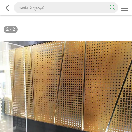
2
/
2