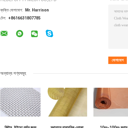
ব্যক্তি যোগাযোগ:
Mr. Harrison
টেল:
+8616631807785
অন্যান্য পণ্যসমূহ
ফিল্টার, উইন্ডো পর্দার জন্য
স্থাপত্য রাসায়নিক এলাকা
10m-100m কপার