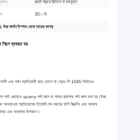
্রকার:
ফ্ল্যাট স্ক্রিন/উল্টানো বা হুকযুক্ত
্য:
30.০ মি
়
,
উচ্চ কার্বন ইস্পাত বোনা তারের কাপড়
শিল্পে ব্যবহৃত হয়
ক্তিশালী এবং ঘর্ষণ প্রতিরোধী করে তোলে যা গ্রেড সি 1045 হিসাবেও
ন পর্দা এছাড়াও quarry পর্দা জাল বা পাথর ক্রাশার পর্দা জাল বলা হয়।উচ্চ
 এবং আবহাওয়া প্রতিরোধের ইত্যাদি.সব ধরনের বালি স্ক্রিনিং এবং আকার
া, পাথর এবং অন্যান্য উপকরণ।