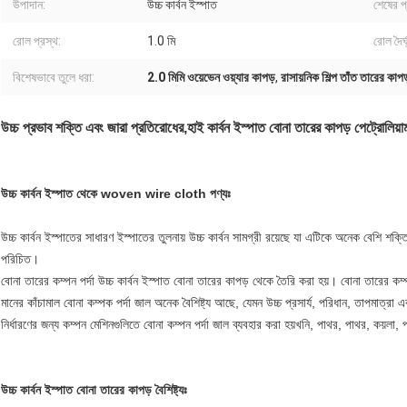
উপাদান:
উচ্চ কার্বন ইস্পাত
শেষের প
রোল প্রস্থ:
1.0 মি
রোল দৈর্ঘ
বিশেষভাবে তুলে ধরা:
2.0 মিমি ওয়েভেন ওয়্যার কাপড়
,
রাসায়নিক শিল্প তাঁত তারের কাপড
উচ্চ প্রভাব শক্তি এবং জারা প্রতিরোধের,হাই কার্বন ইস্পাত বোনা তারের কাপড় পেট্রোলিয়াম 
উচ্চ কার্বন ইস্পাত থেকে woven wire cloth পণ্যঃ
উচ্চ কার্বন ইস্পাতের সাধারণ ইস্পাতের তুলনায় উচ্চ কার্বন সামগ্রী রয়েছে যা এটিকে অনেক বেশি শ
পরিচিত।
বোনা তারের কম্পন পর্দা উচ্চ কার্বন ইস্পাত বোনা তারের কাপড় থেকে তৈরি করা হয়। বোনা তারের কম্প
মানের কাঁচামাল বোনা কম্পক পর্দা জাল অনেক বৈশিষ্ট্য আছে, যেমন উচ্চ প্রসার্য, পরিধান, তাপমাত্রা
নির্ধারণের জন্য কম্পন মেশিনগুলিতে বোনা কম্পন পর্দা জাল ব্যবহার করা হয়খনি, পাথর, পাথর, কয়ল
উচ্চ কার্বন ইস্পাত বোনা তারের কাপড় বৈশিষ্ট্যঃ