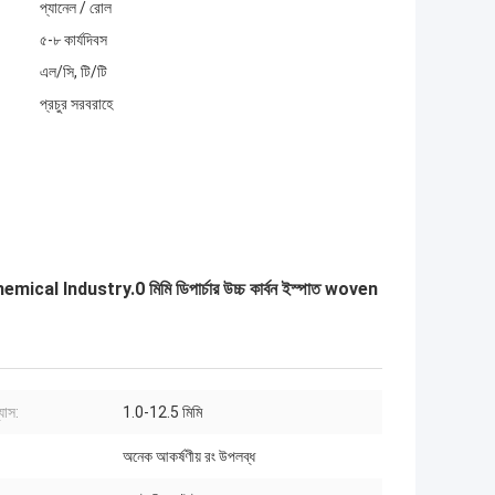
প্যানেল / রোল
৫-৮ কার্যদিবস
এল/সি, টি/টি
প্রচুর সরবরাহে
mical Industry.0 মিমি ডিপার্চার উচ্চ কার্বন ইস্পাত woven
যাস:
1.0-12.5 মিমি
অনেক আকর্ষণীয় রং উপলব্ধ