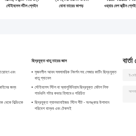
স্টেইনলেস স্টীল প্লেইন
বোনা তারের কাপড়
ওয়্যার মেশ স্ক্রীন প্লেই
বোনা তারের কাপড়
আলংকারিক পিতল তারের
উইভ কপার মেটাল মেশ
জাল
বার্তা
ছিদ্রযুক্ত ধাতু তারের জাল
ী আরোহণ এবং
সৃজনশীল আবদ সমসাময়িক নিদর্শন সহ লেজার কাটিং ছিদ্রযুক্ত
ধাতু প্যানেল
জাইনের জন্য
স্টেইনলেস স্টিল বা অ্যালুমিনিয়াম ছিদ্রযুক্ত মেটাল লিফ
গার্ডগুলি গটার কভার হিসাবেও পরিচিত
ক থেকে বিল্ডিংকে
ছিদ্রযুক্ত গ্যালভানাইজড স্টিল শীট - অলঙ্কার উপাদান
পরিবেশ বান্ধব এবং টেকসই