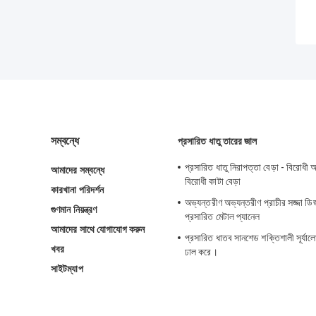
সম্বন্ধে
প্রসারিত ধাতু তারের জাল
প্রসারিত ধাতু নিরাপত্তা বেড়া - বিরোধ
আমাদের সম্বন্ধে
বিরোধী কাটা বেড়া
কারখানা পরিদর্শন
অভ্যন্তরীণ অভ্যন্তরীণ প্রাচীর সজ্জা ডি
গুণমান নিয়ন্ত্রণ
প্রসারিত মেটাল প্যানেল
আমাদের সাথে যোগাযোগ করুন
প্রসারিত ধাতব সানশেড শক্তিশালী সূর্যালো
খবর
ঢাল করে।
সাইটম্যাপ