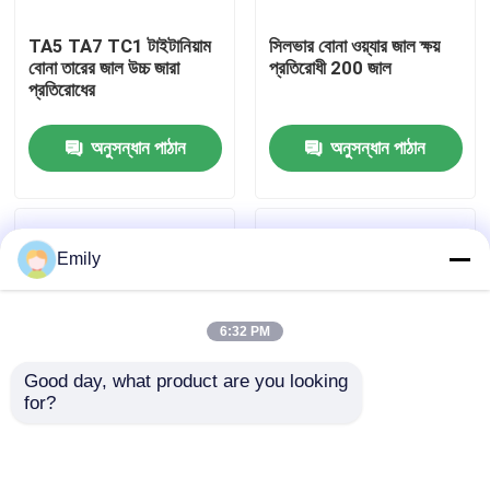
TA5 TA7 TC1 টাইটানিয়াম
সিলভার বোনা ওয়্যার জাল ক্ষয়
কারখানা পরিদর্শন
বোনা তারের জাল উচ্চ জারা
প্রতিরোধী 200 জাল
প্রতিরোধের
গুণমান নিয়ন্ত্রণ
অনুসন্ধান পাঠান
অনুসন্ধান পাঠান
আমাদের সাথে যোগাযোগ করুন
Emily
খবর
6:32 PM
মামলা
Good day, what product are you looking 
for?
প্রসারিত ধাতু তারের জাল
1-50 জাল টংস্টেন বোনা ওয়্যার
মোনেল ওয়্যার মেশ ️ ফিল্টারিং এবং
জাল জন্য ব্যবহার করা যেতে
বিচ্ছেদ উদ্দেশ্যে জনপ্রিয়
পারেঃ উচ্চ তাপমাত্রা চুল্লি লোড
ছিদ্রযুক্ত ধাতু তারের জাল