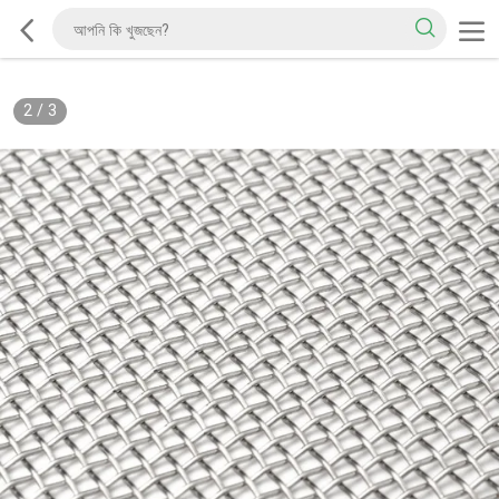
2
/
3