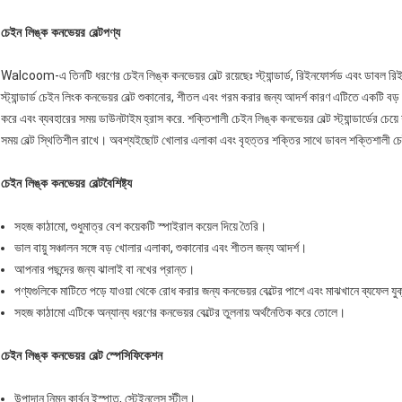
চেইন লিঙ্ক কনভেয়র বেল্ট
পণ্য
Walcoom-এ তিনটি ধরণের চেইন লিঙ্ক কনভেয়র বেল্ট রয়েছেঃ স্ট্যান্ডার্ড, রিইনফোর্সড এবং ডাবল র
স্ট্যান্ডার্ড চেইন লিংক কনভেয়র বেল্ট শুকানোর, শীতল এবং গরম করার জন্য আদর্শ কারণ এটিতে একটি বড় খ
করে এবং ব্যবহারের সময় ডাউনটাইম হ্রাস করে. শক্তিশালী চেইন লিঙ্ক কনভেয়র বেল্ট স্ট্যান্ডার্ডের চেয়ে
সময় বেল্ট স্থিতিশীল রাখে। অবশ্যইছোট খোলার এলাকা এবং বৃহত্তর শক্তির সাথে ডাবল শক্তিশালী চেই
চেইন লিঙ্ক কনভেয়র বেল্ট
বৈশিষ্ট্য
সহজ কাঠামো, শুধুমাত্র বেশ কয়েকটি স্পাইরাল কয়েল দিয়ে তৈরি।
ভাল বায়ু সঞ্চালন সঙ্গে বড় খোলার এলাকা, শুকানোর এবং শীতল জন্য আদর্শ।
আপনার পছন্দের জন্য ঝালাই বা নখের প্রান্ত।
পণ্যগুলিকে মাটিতে পড়ে যাওয়া থেকে রোধ করার জন্য কনভেয়র বেল্টের পাশে এবং মাঝখানে ব্যফেল য
সহজ কাঠামো এটিকে অন্যান্য ধরণের কনভেয়র বেল্টের তুলনায় অর্থনৈতিক করে তোলে।
চেইন লিঙ্ক কনভেয়র বেল্ট
স্পেসিফিকেশন
উপাদান নিম্ন কার্বন ইস্পাত, স্টেইনলেস স্টীল।