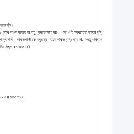
িইনফোর্সড।
োলার অঞ্চল রয়েছে যা বায়ু প্রবাহ বজায় রাখে।এবং এটি সরবরাহের দক্ষতা বৃদ্ধি
 শক্তিশালী। শক্তিশালী রড শুধুমাত্র বেল্টের শক্তি বৃদ্ধি করে না, কিন্তু পরিবহন
ন লিঙ্ক কনভেয়র বেল্ট.
ুক্ত করা যেতে পারে।