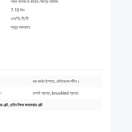
শক্ত কাগজ বা কাঠের ক্ষেত্রে প্যাকিং
7-10 দিন
এল/সি, টি/টি
প্রচুর সরবরাহে
কম কার্বন ইস্পাত, স্টেইনলেস স্টীল।
প:
ঢালাই প্রান্ত, knuckled প্রান্ত.
 বেল্ট
,
চেইন লিংক কনভেয়ার বেল্ট