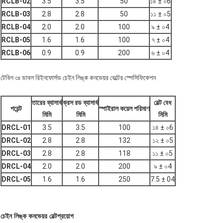
RCLB-02
3.5
3.5
50
১৪ ± ০6
RCLB-03
2.8
2.8
50
১১ ± ০5
RCLB-04
2.0
2.0
100
৯ ± ০4
RCLB-05
1.6
1.6
100
৭ ± ০4
RCLB-06
0.9
0.9
200
৬ ± ০4
টেবিল ৩ঃ ডাবল রিইনফোর্সড চেইন লিঙ্ক কনভেয়র বেল্টের স্পেসিফিকেশন
তারের ব্যাসার্ধ
ক্রস রড ব্যাসার্ধ
বেল্ট বেধ
পয়েন্ট
স্পাইরাল কয়েল পরিমাণ
মিমি
মিমি
মিমি
DRCL-01
3.5
3.5
100
১৪ ± ০6
DRCL-02
2.8
2.8
132
১২ ± ০5
DRCL-03
2.8
2.8
118
১১ ± ০5
DRCL-04
2.0
2.0
200
৯ ± ০4
DRCL-05
1.6
1.6
250
7.5 ± 04
চেইন লিঙ্ক কনভেয়র বেল্ট
প্রয়োগ