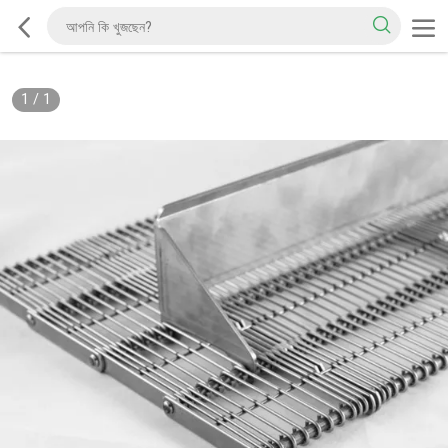
1
/
1