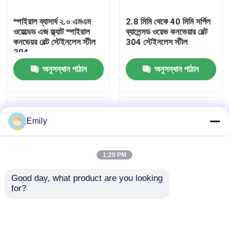
স্পাইরাল ব্যাসার্ধ ২.০ এমএম
2.8 মিমি থেকে 40 মিমি সর্পিল
কারখানা পরিদর্শন
ওয়েল্ডেড এজ ফ্ল্যাট স্পাইরাল
ব্যালেন্সড ওয়েভ কনভেয়ার বেল্ট
কনভেয়র বেল্ট স্টেইনলেস স্টীল
304 স্টেইনলেস স্টীল
304
গুণমান নিয়ন্ত্রণ
অনুসন্ধান পাঠান
অনুসন্ধান পাঠান
আমাদের সাথে যোগাযোগ করুন
Emily
খবর
1:20 PM
মামলা
Good day, what product are you looking 
for?
প্রসারিত ধাতু তারের জাল
3" থেকে 14" মেটাল কনভেয়ার
চেইন প্লেট পরিবাহক বেল্ট মেটাল
বেল্ট ফ্ল্যাট ফ্লেক্স ওয়্যার মেশ
পরিবাহক বেল্ট স্ব-সহায়ক কাঠামো
কনভেয়ার বেল্ট
ছিদ্রযুক্ত ধাতু তারের জাল