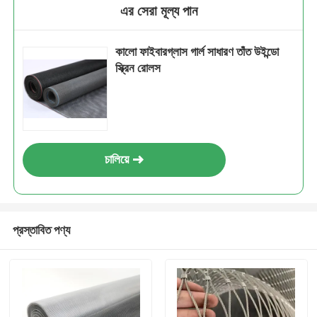
এর সেরা মূল্য পান
কালো ফাইবারগ্লাস গার্ল সাধারণ তাঁত উইন্ডো
স্ক্রিন রোলস
চালিয়ে
প্রস্তাবিত পণ্য