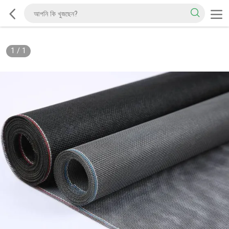
1
/
1