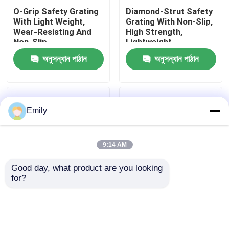
O-Grip Safety Grating
Diamond-Strut Safety
With Light Weight,
Grating With Non-Slip,
কারখানা পরিদর্শন
Wear-Resisting And
High Strength,
Non-Slip
Lightweight
অনুসন্ধান পাঠান
অনুসন্ধান পাঠান
গুণমান নিয়ন্ত্রণ
আমাদের সাথে যোগাযোগ করুন
Emily
খবর
9:14 AM
মামলা
Good day, what product are you looking 
for?
প্রেস-লকড স্টিল গ্রেটিং -
সোয়াজ লক গ্রিটিং হালকা ওজন
প্রসারিত ধাতু তারের জাল
সাধারণ, অবিচ্ছেদ্য, লুভার,
উচ্চ লোড ক্ষমতা
বিল্ডিংয়ের সম্মুখভাগ, প্ল্যাটফর্ম,
সিঁড়ি বা শেল্ফের জন্য ভারী
ছিদ্রযুক্ত ধাতু তারের জাল