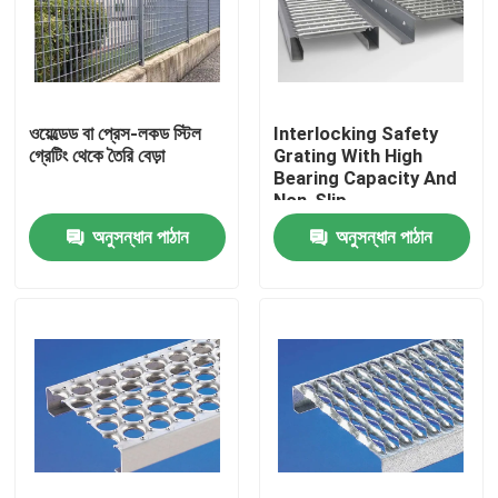
ওয়েল্ডেড বা প্রেস-লকড স্টিল
Interlocking Safety
গ্রেটিং থেকে তৈরি বেড়া
Grating With High
Bearing Capacity And
Non-Slip
অনুসন্ধান পাঠান
অনুসন্ধান পাঠান
বাড়ি
পণ্য
আমাদের সম্বন্ধে