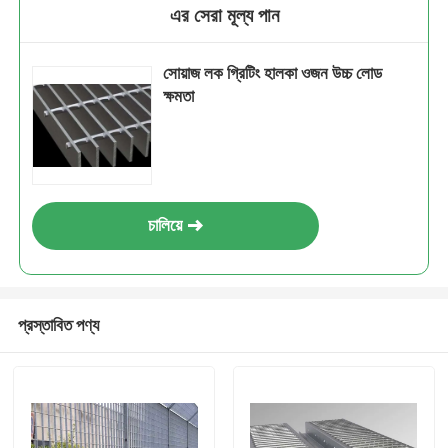
এর সেরা মূল্য পান
সোয়াজ লক গ্রিটিং হালকা ওজন উচ্চ লোড
ক্ষমতা
চালিয়ে
প্রস্তাবিত পণ্য