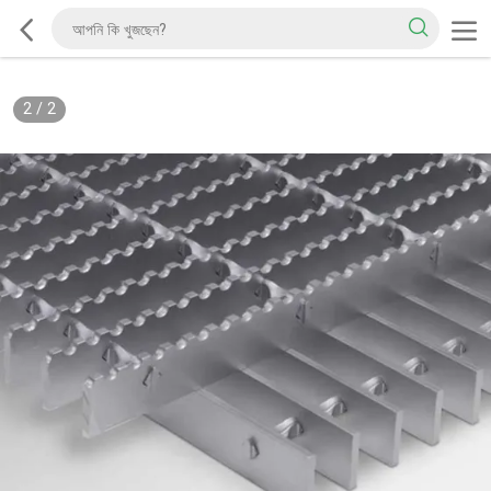
2
/
2