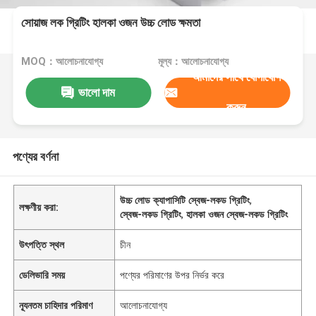
সোয়াজ লক গ্রিটিং হালকা ওজন উচ্চ লোড ক্ষমতা
MOQ：আলোচনাযোগ্য
মূল্য：আলোচনাযোগ্য
আমাদের সাথে যোগাযোগ
ভালো দাম
করুন
পণ্যের বর্ণনা
উচ্চ লোড ক্যাপাসিটি স্বেজ-লকড গ্রিটিং
,
লক্ষণীয় করা:
স্বেজ-লকড গ্রিটিং
,
হালকা ওজন স্বেজ-লকড গ্রিটিং
উৎপত্তি স্থল
চীন
ডেলিভারি সময়
পণ্যের পরিমাণের উপর নির্ভর করে
ন্যূনতম চাহিদার পরিমাণ
আলোচনাযোগ্য