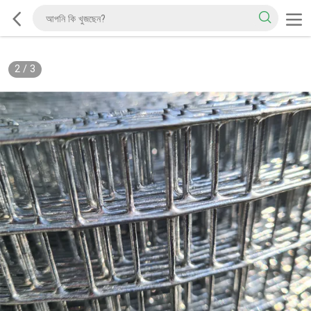
2
/
3