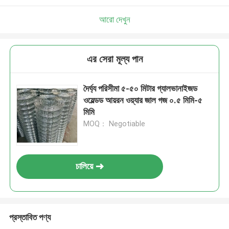
আরো দেখুন
এর সেরা মূল্য পান
দৈর্ঘ্য পরিসীমা ৫-৫০ মিটার গ্যালভানাইজড
ওয়েল্ডড আয়রন ওয়্যার জাল গজ ০.৫ মিমি-৫
মিমি
MOQ： Negotiable
চালিয়ে
প্রস্তাবিত পণ্য