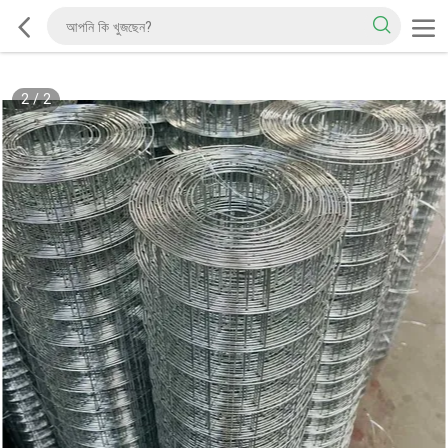
2
/
2