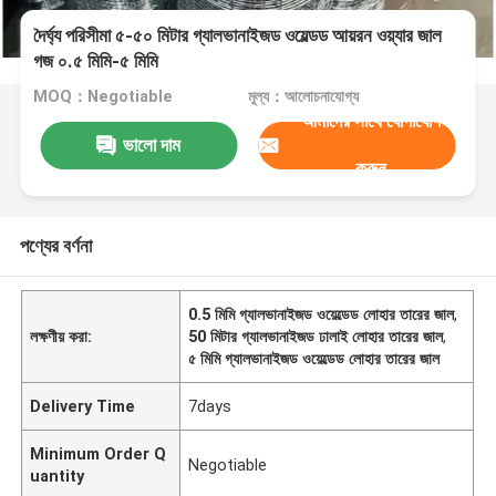
দৈর্ঘ্য পরিসীমা ৫-৫০ মিটার গ্যালভানাইজড ওয়েল্ডড আয়রন ওয়্যার জাল
গজ ০.৫ মিমি-৫ মিমি
MOQ：Negotiable
মূল্য：আলোচনাযোগ্য
আমাদের সাথে যোগাযোগ
ভালো দাম
করুন
পণ্যের বর্ণনা
0.5 মিমি গ্যালভানাইজড ওয়েল্ডেড লোহার তারের জাল
,
লক্ষণীয় করা:
50 মিটার গ্যালভানাইজড ঢালাই লোহার তারের জাল
,
৫ মিমি গ্যালভানাইজড ওয়েল্ডেড লোহার তারের জাল
Delivery Time
7days
Minimum Order Q
Negotiable
uantity