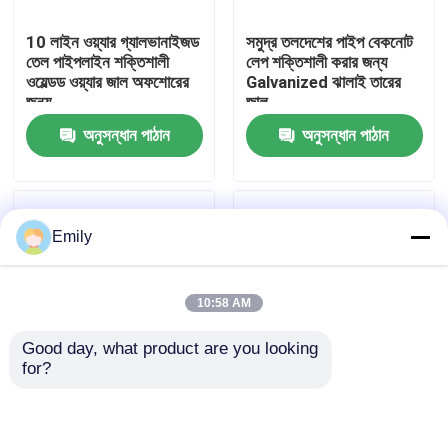
10 লাইন ওয়্যার গ্যালভানাইজড
সমুদ্র তলদেশের পাইপ বেকনোট
কারখানা পরিদর্শন
তেল পাইপলাইন শক্তিশালী
লেপ শক্তিশালী করার জন্য
ওয়েল্ডড ওয়্যার জাল অফশোরের
Galvanized ঝালাই তারের
জন্য
জাল
গুণমান নিয়ন্ত্রণ
অনুসন্ধান পাঠান
অনুসন্ধান পাঠান
আমাদের সাথে যোগাযোগ করুন
Emily
খবর
10:58 AM
মামলা
Good day, what product are you looking 
for?
প্রসারিত ধাতু তারের জাল
10 লাইন তারের পাইপলাইন
110-295 M রোল দৈর্ঘ্য
শক্তিশালী জাল অফশোর তেল
কংক্রিট ওজন লেপ জাল
গ্যাস জন্য শক্তিশালী কংক্রিট
রাসায়নিক প্রক্রিয়াকরণ
ছিদ্রযুক্ত ধাতু তারের জাল