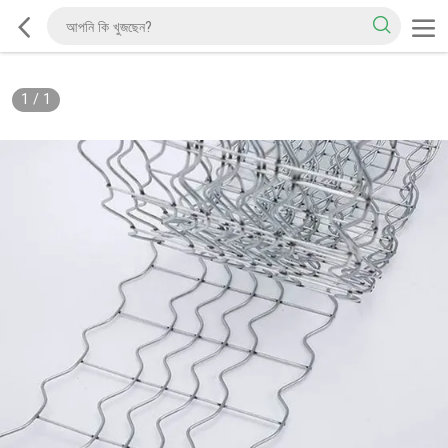
1
/
1