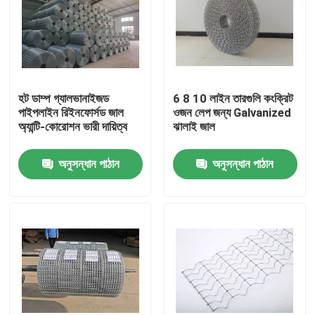
হট ডাম্প গ্যালভানাইজড
6 8 10 লাইন তারগুলি কংক্রিট
পাইপলাইন রিইনফোর্সড জাল
ওজন লেপ জন্য Galvanized
অ্যান্টি-কোরোশন ভারী দায়িত্ব
ঝালাই জাল
অনুসন্ধান পাঠান
অনুসন্ধান পাঠান
বাড়ি
পণ্য
আমাদের সম্বন্ধে