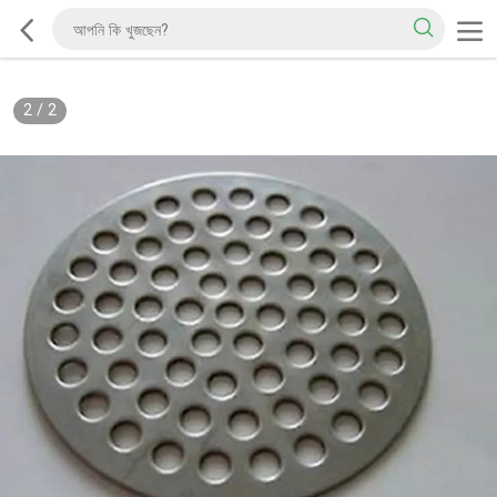
2
/
2