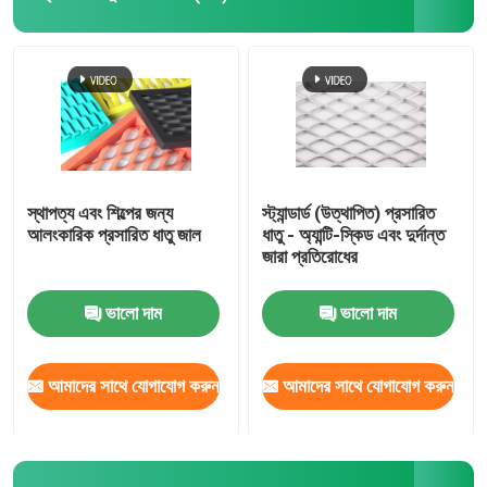
ঝালাই ইস্পাত ঝাঁঝরি
গ্যাবিয়ন ঝুড়ি
চেন লিংক বেড়া
স্থাপত্য এবং শিল্পের জন্য
স্ট্যান্ডার্ড (উত্থাপিত) প্রসারিত
আলংকারিক প্রসারিত ধাতু জাল
ধাতু - অ্যান্টি-স্কিড এবং দুর্দান্ত
জারা প্রতিরোধের
হেলিডেক সেফটি নেট
ভালো দাম
ভালো দাম
রেজার কাঁটাতার
আমাদের সাথে যোগাযোগ করুন
আমাদের সাথে যোগাযোগ করুন
খনির স্ক্রিন জাল
খাদ তার