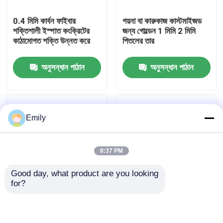
0.4 মিমি কার্বন ফাইবার
গয়না বা কারুকাজ কাস্টমাইজড
কারখানা পরিদর্শন
শক্তিশালী ইস্পাত কংক্রিটের
জন্য গোল্ডেন 1 মিমি 2 মিমি
কাঠামোগত শক্তি উন্নত করে
পিতলের তার
গুণমান নিয়ন্ত্রণ
অনুসন্ধান পাঠান
অনুসন্ধান পাঠান
আমাদের সাথে যোগাযোগ করুন
Emily
খবর
8:37 PM
মামলা
Good day, what product are you looking 
for?
প্রসারিত ধাতু তারের জাল
গোলাকার ক্রাইমড স্টিল ফাইবার
304L 316L স্টেইনলেস স্টিল
রিইনফোর্সমেন্ট 0.9mm
তার 0.02-2 মিমি ব্যাস ক্ষয়
প্রতিরোধী
ছিদ্রযুক্ত ধাতু তারের জাল