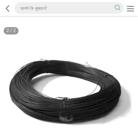
2
/
2