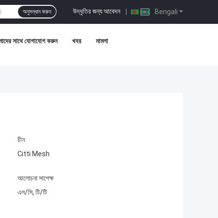
উদ্ধৃতির জন্য আবেদন
|
Bengali
অনুসন্ধান করুন
াদের সাথে যোগাযোগ করুন
খবর
মামলা
চীন
Citti Mesh
আলোচনা সাপেক্ষ
এল/সি, টি/টি