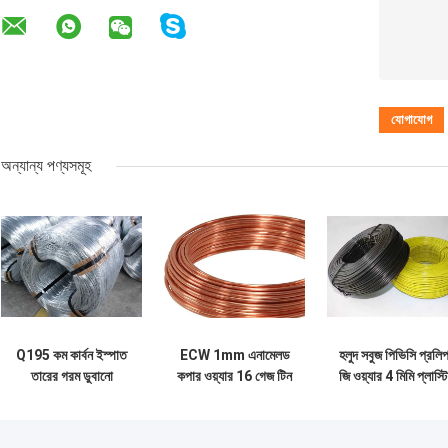
অন্যান্য পণ্যসমূহ
Q195 কম কার্বন ইস্পাত
ECW 1mm এনামেলড
হলুদ সবুজ পিভিসি প্রলিপ
তারের গরম ডুবানো
কপার ওয়্যার 16 গেজ টিন
জি ওয়্যার 4 মিমি প্লাস্ট
গ্যালভানাইজড লোহার তার
করা কপার ওয়্যার TCW
প্রলিপ্ত ইস্পাত তার