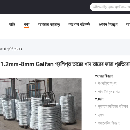
বাড়ি
পণ্য
আমাদের সম্বন্ধে
কারখানা পরিদর্শন
গুণমান নিয়ন্ত্রণ
আম
ারা প্রতিরোধের
1.2mm-8mm Galfan প্রলিপ্ত তারের খাদ তারের জারা প্রতিরো
পণ্যের বিবরণ:
উৎপত্তি স্থল:
পরিচিতিমুলক নাম:
প্রদান:
ন্যূনতম চাহিদার পরিমাণ:
মূল্য:
প্যাকেজিং বিবরণ: