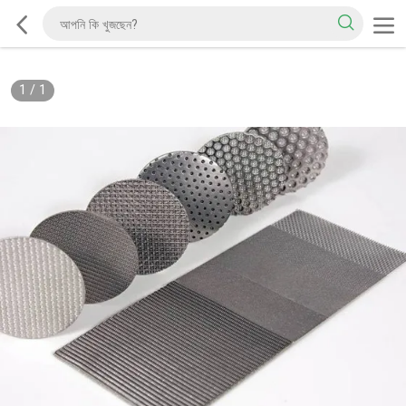
1
/
1