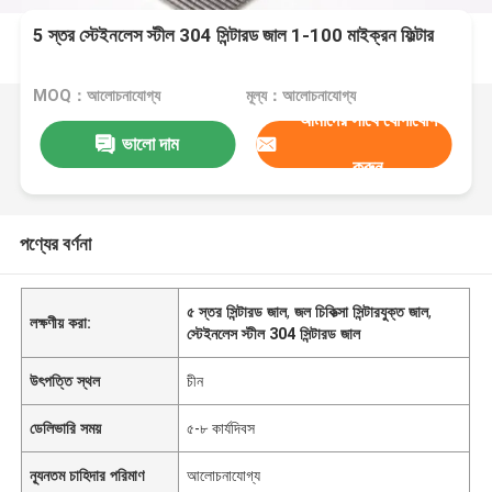
5 স্তর স্টেইনলেস স্টীল 304 সিন্টারড জাল 1-100 মাইক্রন ফিল্টার
MOQ：আলোচনাযোগ্য
মূল্য：আলোচনাযোগ্য
আমাদের সাথে যোগাযোগ
ভালো দাম
করুন
পণ্যের বর্ণনা
৫ স্তর সিন্টারড জাল
,
জল চিকিত্সা সিন্টারযুক্ত জাল
,
লক্ষণীয় করা:
স্টেইনলেস স্টীল 304 সিন্টারড জাল
উৎপত্তি স্থল
চীন
ডেলিভারি সময়
৫-৮ কার্যদিবস
ন্যূনতম চাহিদার পরিমাণ
আলোচনাযোগ্য