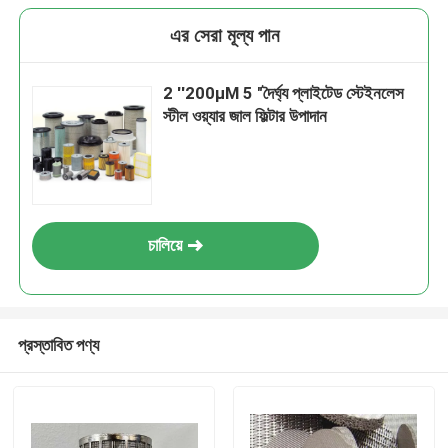
এর সেরা মূল্য পান
2 ′′200μM 5 "দৈর্ঘ্য প্লাইটেড স্টেইনলেস
স্টীল ওয়্যার জাল ফিল্টার উপাদান
চালিয়ে
প্রস্তাবিত পণ্য