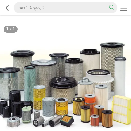
1
/
1