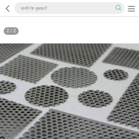
2
/
2