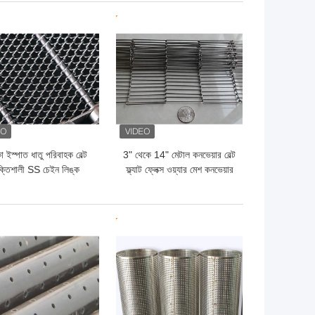
ো দাম
ভালো দাম
া ইস্পাত ধাতু পরিবাহক বেল্ট
3" থেকে 14" মেটাল কনভেয়ার বেল্ট
্তিশালী SS চেইন লিঙ্ক
ফ্ল্যাট ফ্লেক্স ওয়্যার মেশ কনভেয়ার
পরিবাহক বেল্ট
বেল্ট
ো দাম
ভালো দাম