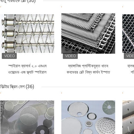
ধাতু পরিবাহক বেল্ট
(30)
ভালো দাম
ভালো দাম
ভাল
স্পাইরাল ব্যাসার্ধ ২.০ এমএম
ম্যাঙ্গানিজ প্লাস্টিকযুক্ত ধাতব
হালক
ওয়েল্ডেড এজ ফ্ল্যাট স্পাইরাল
কনভেয়র বেল্ট নিম্ন কার্বন ইস্পাত
শক
কনভেয়র বেল্ট স্টেইনলেস স্টীল
C1015
304
ফিল্টার স্ক্রিন মেশ
(36)
ভালো দাম
ভালো দাম
ভাল