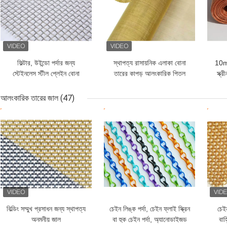
ফিল্টার, উইন্ডো পর্দার জন্য
স্থাপত্য রাসায়নিক এলাকা বোনা
10m-
স্টেইনলেস স্টীল প্লেইন বোনা
তারের কাপড় আলংকারিক পিতল
স্ক্
তারের কাপড়
তারের জাল
আলংকারিক তারের জাল
(47)
ভালো দাম
ভালো দাম
ভাল
বিল্ডিং সম্মুখ প্রসাধন জন্য স্থাপত্য
চেইন লিঙ্ক পর্দা, চেইন ফ্লাই স্ক্রিন
চেইন
অনমনীয় জাল
বা হুক চেইন পর্দা, অ্যানোডাইজড
বাহ