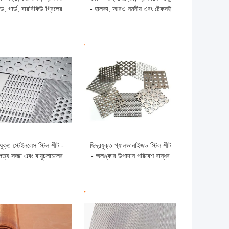
যান্ড, গার্ড, বারবিকিউ গ্রিলের
- হালকা, আরও নমনীয় এবং টেকসই
 সমতল প্রসারিত ধাতব জাল
ো দাম
ভালো দাম
রযুক্ত স্টেইনলেস স্টিল শীট -
ছিদ্রযুক্ত গ্যালভানাইজড স্টিল শীট
পত্য সজ্জা এবং বায়ুচলাচলের
- অলঙ্কার উপাদান পরিবেশ বান্ধব
য চমৎকার ওজন ক্ষমতা এবং
এবং টেকসই
চকচকেতা
ো দাম
ভালো দাম