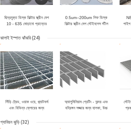
ছিদ্রযুক্ত ডিস্ক ফিল্টার স্ক্রীন মেশ
0.5um–200um লিফ ডিস্ক
N8
10 - 635 মোড়ানো প্রান্তের
ফিল্টার স্ক্রীন মেশ স্টেইনলেস স্টীল
পাইপ
সাথে জাল
304
ঝালাই ইস্পাত ঝাঁঝরি
(24)
ভালো দাম
ভালো দাম
ভাল
সিঁড়ি ট্রেড, ওয়াক ওয়ে, প্ল্যাটফর্ম
অ্যালুমিনিয়াম গ্রেটিং - অন্দর এবং
স্টেই
এবং বিভিন্ন ফ্লোরের জন্য
বহিরঙ্গন সজ্জার জন্য হালকা, উচ্চ
প্র
ওয়েল্ডেড স্টিল গ্রেটিং
লোড ক্ষমতা এবং শক্তি
গ্যাবিয়ন ঝুড়ি
(32)