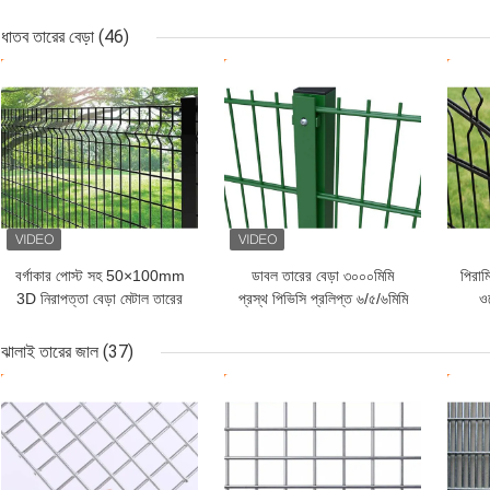
অ্যালুমিনিয়াম উপাদান নামেও
নির্
পরিচিত
ধাতব তারের বেড়া
(46)
ভালো দাম
ভালো দাম
ভাল
বর্গাকার পোস্ট সহ 50×100mm
ডাবল তারের বেড়া ৩০০০মিমি
পিরাম
3D নিরাপত্তা বেড়া মেটাল তারের
প্রস্থ পিভিসি প্রলিপ্ত ৬/৫/৬মিমি
ওয
বেড়া
তার
ঝালাই তারের জাল
(37)
ভালো দাম
ভালো দাম
ভাল