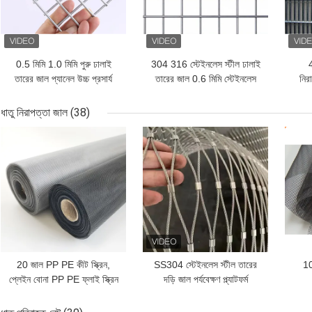
0.5 মিমি 1.0 মিমি পুরু ঢালাই
304 316 স্টেইনলেস স্টীল ঢালাই
তারের জাল প্যানেল উচ্চ প্রসার্য
তারের জাল 0.6 মিমি স্টেইনলেস
নিরা
শক্তি ভাল অ্যান্টি জারা
ঢালাই পর্দা
ধাতু নিরাপত্তা জাল
(38)
ভালো দাম
ভালো দাম
ভাল
20 জাল PP PE কীট স্ক্রিন,
SS304 স্টেইনলেস স্টীল তারের
10
প্লেইন বোনা PP PE ফ্লাই স্ক্রিন
দড়ি জাল পর্যবেক্ষণ প্ল্যাটফর্ম
জাল মশা প্রমাণ
নিরাপত্তা বেড়া জন্য