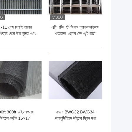
4-11 গেজ ঢালাই তারের
এন্টি এজিং হট ডিপড গ্যালভানাইজড
পত্তা বেড়া উচ্চ দৃঢ়তা এবং
ওয়েল্ডেড ওয়্যার মেশ এন্টি জারা
বিরোধী জারা
ো দাম
ভালো দাম
0ft 300ft ফাইবারগ্লাস
কালো BWG32 BWG34
উইন্ডো স্ক্রীন 15×17
অ্যালুমিনিয়াম উইন্ডো স্ক্রিন মশা
ফাইবারগ্লাস মশারি নেট
স্ক্রিন জাল জন্য