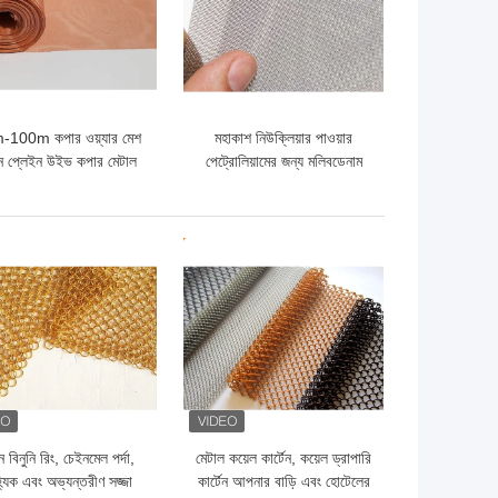
100m কপার ওয়্যার মেশ
মহাকাশ নিউক্লিয়ার পাওয়ার
রীন প্লেইন উইভ কপার মেটাল
পেট্রোলিয়ামের জন্য মলিবডেনাম
মেশ
তারের কাপড়
ো দাম
ভালো দাম
 বিনুনি রিং, চেইনমেল পর্দা,
মেটাল কয়েল কার্টেন, কয়েল ড্রাপারি
্যিক এবং অভ্যন্তরীণ সজ্জা
কার্টেন আপনার বাড়ি এবং হোটেলের