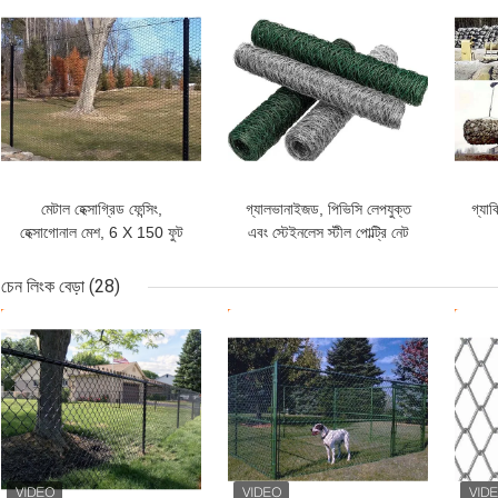
ভালো দাম
ভালো দাম
ভাল
মেটাল হেক্সাগ্রিড ফেন্সিং,
গ্যালভানাইজড, পিভিসি লেপযুক্ত
গ্যাব
হেক্সাগোনাল মেশ, 6 X 150 ফুট
এবং স্টেইনলেস স্টীল পোল্ট্রি নেট
চেন লিংক বেড়া
(28)
ভালো দাম
ভালো দাম
ভাল