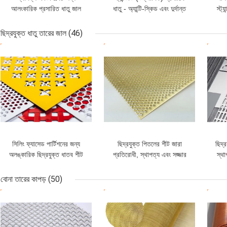
আলংকারিক প্রসারিত ধাতু জাল
ধাতু - অ্যান্টি-স্কিড এবং দুর্দান্ত
স্ট্
জারা প্রতিরোধের
জন্য
ছিদ্রযুক্ত ধাতু তারের জাল
(46)
ভালো দাম
ভালো দাম
ভাল
সিলিং ফ্যাসেড পার্টিশনের জন্য
ছিদ্রযুক্ত পিতলের শীট জারা
ছিদ্
অলঙ্কারিক ছিদ্রযুক্ত ধাতব শীট
প্রতিরোধী, স্থাপত্য এবং সজ্জার
স্থা
1x2 মি
জন্য টেকসই এবং নান্দনিক
জন্
বোনা তারের কাপড়
(50)
ভালো দাম
ভালো দাম
ভাল