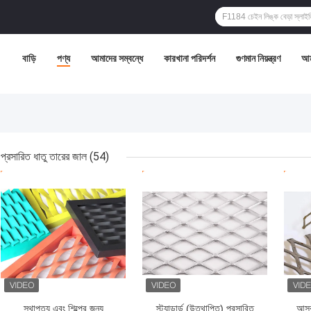
বাড়ি
পণ্য
আমাদের সম্বন্ধে
কারখানা পরিদর্শন
গুণমান নিয়ন্ত্রণ
আম
প্রসারিত ধাতু তারের জাল
(54)
ভালো দাম
ভালো দাম
ভাল
স্থাপত্য এবং শিল্পের জন্য
স্ট্যান্ডার্ড (উত্থাপিত) প্রসারিত
আসবা