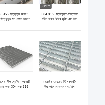
0 J55 ছিদ্রযুক্ত আবরণ
304 316L ছিদ্রযুক্ত স্টেইনলেস
 ছিদ্রযুক্ত জল ওয়েল আবরণ
স্টীল পাইপ ফিল্টার স্ক্রীন মেশ উচ্চ
শক্তি
ো দাম
ভালো দাম
নলেস স্টিল গ্রেটিং - ক্ষয়কারী
সেরেটেড ওয়েল্ডেড স্টিল গ্রেটিং
কল্পের জন্য 304 এবং 316
উচ্চ ভারবহন ক্ষমতা এবং শিল্প,
উপকরণ
বেসামরিক এবং বাণিজ্যিক ভবনগুলির
জন্য উচ্চ নিরাপত্তা