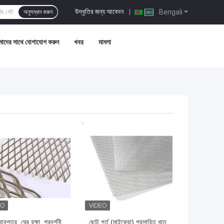
উদ্ধৃতির জন্য আবেদন
|
Bengali
অনুসন্ধান করুন
াদের সাথে যোগাযোগ করুন
খবর
মামলা
ো দাম
ভালো দাম
বপত্র, ঘের রক্ষা, প্রদর্শনী
ছোট গর্ত (মাইক্রো) প্রসারিত ধাতু