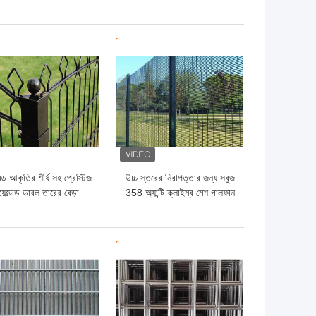
মাণের জন্য রিং মেটাল কার্টেন
জন্য আদর্শ অন্দর সজ্জাসংক্রান্ত
জাল
ো দাম
ভালো দাম
িড আকৃতির শীর্ষ সহ প্রেস্টিজ
উচ্চ স্তরের নিরাপত্তার জন্য সবুজ
়েল্ডেড ডাবল তারের বেড়া
358 অ্যান্টি ক্লাইম্ব মেশ গালফান
65×200mm
358 মেশ ফেন্সিং
ো দাম
ভালো দাম