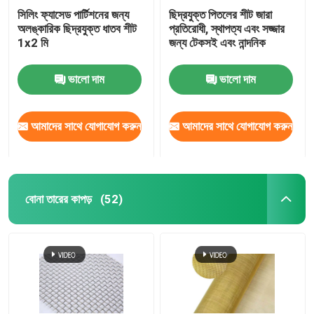
সিলিং ফ্যাসেড পার্টিশনের জন্য
ছিদ্রযুক্ত পিতলের শীট জারা
অলঙ্কারিক ছিদ্রযুক্ত ধাতব শীট
প্রতিরোধী, স্থাপত্য এবং সজ্জার
ম্যাট টেনে আনুন
1x2 মি
জন্য টেকসই এবং নান্দনিক
পাইপলাইন মজবুত জাল
ভালো দাম
ভালো দাম
আমাদের সাথে যোগাযোগ করুন
আমাদের সাথে যোগাযোগ করুন
বোনা তারের কাপড়
(52)