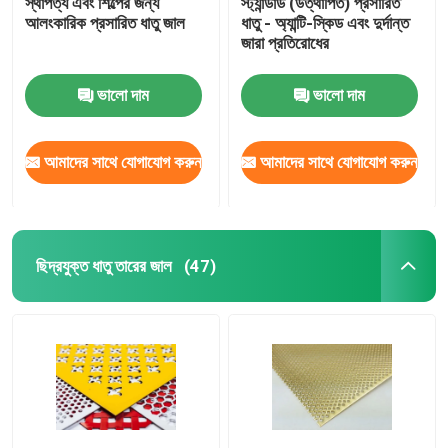
স্থাপত্য এবং শিল্পের জন্য
স্ট্যান্ডার্ড (উত্থাপিত) প্রসারিত
আলংকারিক প্রসারিত ধাতু জাল
ধাতু - অ্যান্টি-স্কিড এবং দুর্দান্ত
জারা প্রতিরোধের
ঝালাই ইস্পাত ঝাঁঝরি
ভালো দাম
ভালো দাম
গ্যাবিয়ন ঝুড়ি
আমাদের সাথে যোগাযোগ করুন
আমাদের সাথে যোগাযোগ করুন
চেন লিংক বেড়া
হেলিডেক সেফটি নেট
ছিদ্রযুক্ত ধাতু তারের জাল
(47)
রেজার কাঁটাতার
খনির স্ক্রিন জাল
খাদ তার