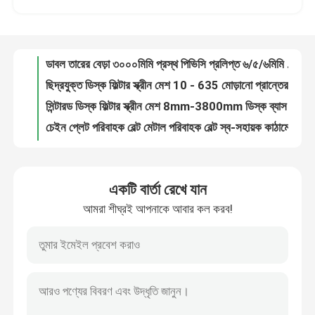
ডাবল তারের বেড়া ৩০০০মিমি প্রস্থ পিভিসি প্রলিপ্ত ৬/৫/৬মিমি তার
ছিদ্রযুক্ত ডিস্ক ফিল্টার স্ক্রীন মেশ 10 - 635 মোড়ানো প্রান্তের সাথে জাল
কারখানা পরিদর্শন
সিন্টারড ডিস্ক ফিল্টার স্ক্রীন মেশ 8mm-3800mm ডিস্ক ব্যাস
চেইন প্লেট পরিবাহক বেল্ট মেটাল পরিবাহক বেল্ট স্ব-সহায়ক কাঠামো
গুণমান নিয়ন্ত্রণ
0.5um–200um লিফ ডিস্ক ফিল্টার স্ক্রীন মেশ স্টেইনলেস স্টীল 304
একক টুইস্ট রেজার কাঁটাতারের 1.8 মিমি থেকে 3.0 মিমি তারের ব্যাস
আমাদের সাথে যোগাযোগ করুন
বহুমুখী মই পরিবাহক বেল্ট কার্বন ইস্পাত এবং গ্যালভানাইজড ইস্পাত
সর্পিল ছিদ্রযুক্ত স্টেইনলেস পাইপ ফিল্টার স্ক্রীন মেশ নিষ্কাশন তারের জাল
অভ্যন্তরীণ এবং বাহ্যিক প্রসাধন জন্য স্থাপত্য সর্পিল জাল
খবর
একটি বার্তা রেখে যান
ধাতব কাপড়ের কাপড় (ধাতব সিকুইন কাপড়ের পর্দা) - গোলাকার এবং অষ্টভুজ সিকুইন
আমরা শীঘ্রই আপনাকে আবার কল করব!
মেটাল কয়েল কার্টেন, কয়েল ড্রাপারি কার্টেন আপনার বাড়ি এবং হোটেলের জন্য আদর্শ অন্দর সজ্জাসংক্রান্ত জাল
মামলা
304 316L ছিদ্রযুক্ত স্টেইনলেস স্টীল পাইপ ফিল্টার স্ক্রীন মেশ উচ্চ শক্তি
1.4 মিমি থেকে 2 মিমি ডাবল টুইস্ট কাঁটাতারের গ্যালভানাইজড সারফেস
প্রসারিত ধাতু তারের জাল
আর্কিটেকচারাল ডেকোরেশনের জন্য ফ্যাব্রিক ল্যামিনেটেড গ্লাস 6 মিমি বেধ
ল্যান্ডস্কেপ ওয়েল্ডেড 5 মিমি গ্যাবিয়ন ঝুড়ি ওয়্যার মেশ রক রিটেনিং ওয়াল
ছিদ্রযুক্ত ধাতু তারের জাল