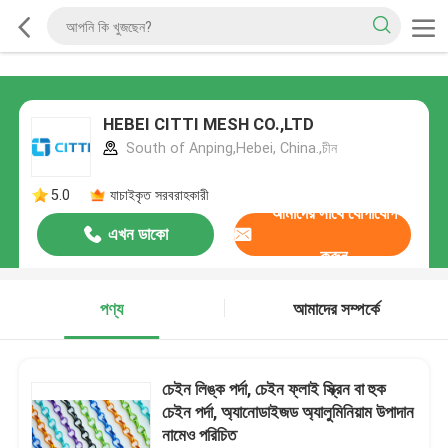
HEBEI CITTI MESH CO.,LTD
South of Anping,Hebei, China.,চীন
5.0
যাচাইকৃত সরবরাহকারী
আমাদের সাথে যোগাযোগ
এখন ডাকো
করুন
পণ্য
আমাদের সম্পর্কে
চেইন লিঙ্ক পর্দা, চেইন ফ্লাই স্ক্রিন বা হুক
চেইন পর্দা, অ্যানোডাইজড অ্যালুমিনিয়াম উপাদান
নামেও পরিচিত