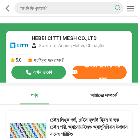
HEBEI CITTI MESH CO.,LTD
South of Anping,Hebei, China.,চীন
5.0
যাচাইকৃত সরবরাহকারী
আমাদের সাথে যোগাযোগ
এখন ডাকো
করুন
পণ্য
আমাদের সম্পর্কে
চেইন লিঙ্ক পর্দা, চেইন ফ্লাই স্ক্রিন বা হুক
চেইন পর্দা, অ্যানোডাইজড অ্যালুমিনিয়াম উপাদান
নামেও পরিচিত