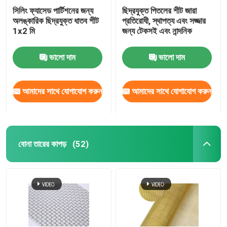
সিলিং ফ্যাসেড পার্টিশনের জন্য
ছিদ্রযুক্ত পিতলের শীট জারা
অলঙ্কারিক ছিদ্রযুক্ত ধাতব শীট
প্রতিরোধী, স্থাপত্য এবং সজ্জার
ম্যাট টেনে আনুন
1x2 মি
জন্য টেকসই এবং নান্দনিক
পাইপলাইন মজবুত জাল
ভালো দাম
ভালো দাম
আমাদের সাথে যোগাযোগ করুন
আমাদের সাথে যোগাযোগ করুন
বোনা তারের কাপড়
(52)