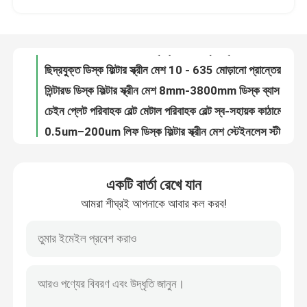
ডাবল তারের বেড়া ৩০০০মিমি প্রস্থ পিভিসি প্রলিপ্ত ৬/৫/৬মিমি তার
ছিদ্রযুক্ত ডিস্ক ফিল্টার স্ক্রীন মেশ 10 - 635 মোড়ানো প্রান্তের সাথে জাল
কারখানা পরিদর্শন
সিন্টারড ডিস্ক ফিল্টার স্ক্রীন মেশ 8mm-3800mm ডিস্ক ব্যাস
চেইন প্লেট পরিবাহক বেল্ট মেটাল পরিবাহক বেল্ট স্ব-সহায়ক কাঠামো
গুণমান নিয়ন্ত্রণ
0.5um–200um লিফ ডিস্ক ফিল্টার স্ক্রীন মেশ স্টেইনলেস স্টীল 304
একক টুইস্ট রেজার কাঁটাতারের 1.8 মিমি থেকে 3.0 মিমি তারের ব্যাস
আমাদের সাথে যোগাযোগ করুন
বহুমুখী মই পরিবাহক বেল্ট কার্বন ইস্পাত এবং গ্যালভানাইজড ইস্পাত
সর্পিল ছিদ্রযুক্ত স্টেইনলেস পাইপ ফিল্টার স্ক্রীন মেশ নিষ্কাশন তারের জাল
অভ্যন্তরীণ এবং বাহ্যিক প্রসাধন জন্য স্থাপত্য সর্পিল জাল
খবর
একটি বার্তা রেখে যান
ধাতব কাপড়ের কাপড় (ধাতব সিকুইন কাপড়ের পর্দা) - গোলাকার এবং অষ্টভুজ সিকুইন
আমরা শীঘ্রই আপনাকে আবার কল করব!
মেটাল কয়েল কার্টেন, কয়েল ড্রাপারি কার্টেন আপনার বাড়ি এবং হোটেলের জন্য আদর্শ অন্দর সজ্জাসংক্রান্ত জাল
মামলা
304 316L ছিদ্রযুক্ত স্টেইনলেস স্টীল পাইপ ফিল্টার স্ক্রীন মেশ উচ্চ শক্তি
1.4 মিমি থেকে 2 মিমি ডাবল টুইস্ট কাঁটাতারের গ্যালভানাইজড সারফেস
প্রসারিত ধাতু তারের জাল
আর্কিটেকচারাল ডেকোরেশনের জন্য ফ্যাব্রিক ল্যামিনেটেড গ্লাস 6 মিমি বেধ
ল্যান্ডস্কেপ ওয়েল্ডেড 5 মিমি গ্যাবিয়ন ঝুড়ি ওয়্যার মেশ রক রিটেনিং ওয়াল
ছিদ্রযুক্ত ধাতু তারের জাল