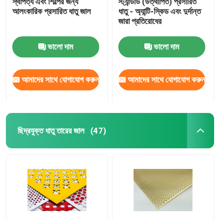
স্থাপত্য এবং শিল্পের জন্য
স্ট্যান্ডার্ড (উত্থাপিত) প্রসারিত
আলংকারিক প্রসারিত ধাতু জাল
ধাতু - অ্যান্টি-স্কিড এবং দুর্দান্ত
জারা প্রতিরোধের
ঝালাই ইস্পাত ঝাঁঝরি
ভালো দাম
ভালো দাম
গ্যাবিয়ন ঝুড়ি
আমাদের সাথে যোগাযোগ করুন
আমাদের সাথে যোগাযোগ করুন
চেন লিংক বেড়া
হেলিডেক সেফটি নেট
ছিদ্রযুক্ত ধাতু তারের জাল
(47)
রেজার কাঁটাতার
খনির স্ক্রিন জাল
খাদ তার