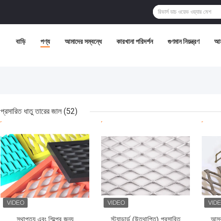
বাড়ি
পণ্য
আমাদের সম্বন্ধে
কারখানা পরিদর্শন
গুণমান নিয়ন্ত্রণ
আম
প্রসারিত ধাতু তারের জাল
(52)
ভালো দাম
ভালো দাম
ভাল
স্থাপত্য এবং শিল্পের জন্য
স্ট্যান্ডার্ড (উত্থাপিত) প্রসারিত
আসবা