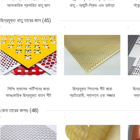
আলংকারিক প্রসারিত ধাতু জাল
ধাতু - অ্যান্টি-স্কিড এবং দুর্দান্ত
স্ট্
জারা প্রতিরোধের
জন্য
ছিদ্রযুক্ত ধাতু তারের জাল
(45)
ভালো দাম
ভালো দাম
ভাল
সিলিং ফ্যাসেড পার্টিশনের জন্য
ছিদ্রযুক্ত পিতলের শীট জারা
ছিদ্
অলঙ্কারিক ছিদ্রযুক্ত ধাতব শীট
প্রতিরোধী, স্থাপত্য এবং সজ্জার
স্থা
1x2 মি
জন্য টেকসই এবং নান্দনিক
জন্
বোনা তারের কাপড়
(48)
ভালো দাম
ভালো দাম
ভাল