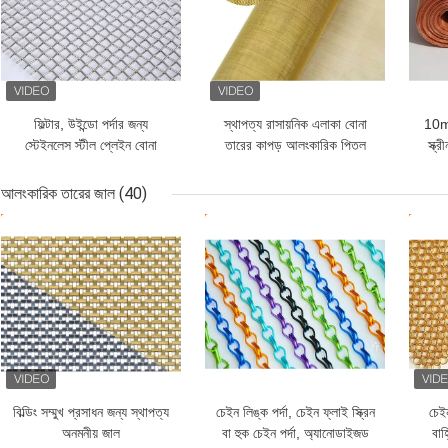
ফিল্টার, উইন্ডো পর্দার জন্য
স্থাপত্য রাসায়নিক এলাকা বোনা
10m-
স্টেইনলেস স্টীল প্লেইন বোনা
তারের কাপড় আলংকারিক পিতল
স্ক্
তারের কাপড়
তারের জাল
আলংকারিক তারের জাল
(40)
ভালো দাম
ভালো দাম
ভাল
বিল্ডিং সম্মুখ প্রসাধন জন্য স্থাপত্য
চেইন লিঙ্ক পর্দা, চেইন ফ্লাই স্ক্রিন
চেইন
অনমনীয় জাল
বা হুক চেইন পর্দা, অ্যানোডাইজড
বাহ