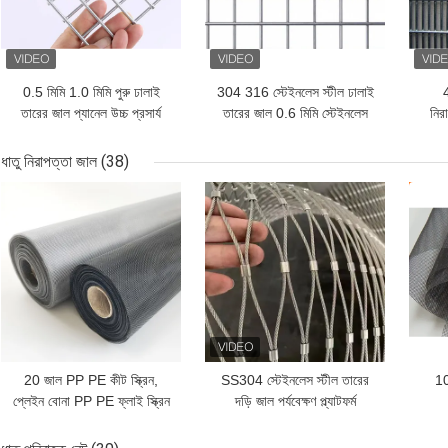
0.5 মিমি 1.0 মিমি পুরু ঢালাই
304 316 স্টেইনলেস স্টীল ঢালাই
তারের জাল প্যানেল উচ্চ প্রসার্য
তারের জাল 0.6 মিমি স্টেইনলেস
নিরা
শক্তি ভাল অ্যান্টি জারা
ঢালাই পর্দা
ধাতু নিরাপত্তা জাল
(38)
ভালো দাম
ভালো দাম
ভাল
20 জাল PP PE কীট স্ক্রিন,
SS304 স্টেইনলেস স্টীল তারের
10
প্লেইন বোনা PP PE ফ্লাই স্ক্রিন
দড়ি জাল পর্যবেক্ষণ প্ল্যাটফর্ম
জাল মশা প্রমাণ
নিরাপত্তা বেড়া জন্য