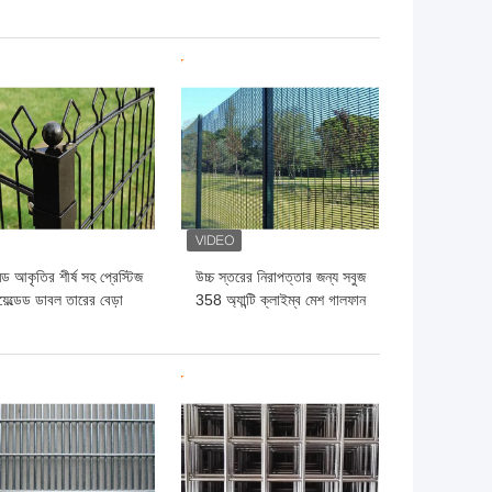
মাণের জন্য রিং মেটাল কার্টেন
জন্য আদর্শ অন্দর সজ্জাসংক্রান্ত
জাল
ো দাম
ভালো দাম
িড আকৃতির শীর্ষ সহ প্রেস্টিজ
উচ্চ স্তরের নিরাপত্তার জন্য সবুজ
়েল্ডেড ডাবল তারের বেড়া
358 অ্যান্টি ক্লাইম্ব মেশ গালফান
65×200mm
358 মেশ ফেন্সিং
ো দাম
ভালো দাম