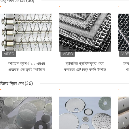
ধাতু পরিবাহক বেল্ট
(30)
ভালো দাম
ভালো দাম
ভাল
স্পাইরাল ব্যাসার্ধ ২.০ এমএম
ম্যাঙ্গানিজ প্লাস্টিকযুক্ত ধাতব
হালক
ওয়েল্ডেড এজ ফ্ল্যাট স্পাইরাল
কনভেয়র বেল্ট নিম্ন কার্বন ইস্পাত
শক
কনভেয়র বেল্ট স্টেইনলেস স্টীল
C1015
304
ফিল্টার স্ক্রিন মেশ
(36)
ভালো দাম
ভালো দাম
ভাল