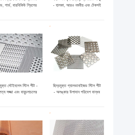
যান্ড, গার্ড, বারবিকিউ গ্রিলের
- হালকা, আরও নমনীয় এবং টেকসই
 সমতল প্রসারিত ধাতব জাল
ো দাম
ভালো দাম
রযুক্ত স্টেইনলেস স্টিল শীট -
ছিদ্রযুক্ত গ্যালভানাইজড স্টিল শীট
পত্য সজ্জা এবং বায়ুচলাচলের
- অলঙ্কার উপাদান পরিবেশ বান্ধব
য চমৎকার ওজন ক্ষমতা এবং
এবং টেকসই
চকচকেতা
ো দাম
ভালো দাম