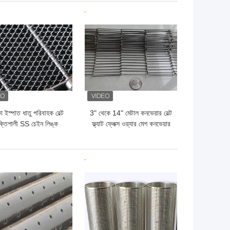
ো দাম
ভালো দাম
া ইস্পাত ধাতু পরিবাহক বেল্ট
3" থেকে 14" মেটাল কনভেয়ার বেল্ট
্তিশালী SS চেইন লিঙ্ক
ফ্ল্যাট ফ্লেক্স ওয়্যার মেশ কনভেয়ার
পরিবাহক বেল্ট
বেল্ট
ো দাম
ভালো দাম