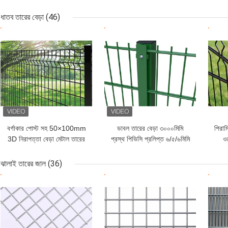
অ্যালুমিনিয়াম উপাদান নামেও
নির্
পরিচিত
ধাতব তারের বেড়া
(46)
ভালো দাম
ভালো দাম
ভাল
বর্গাকার পোস্ট সহ 50×100mm
ডাবল তারের বেড়া ৩০০০মিমি
পিরাম
3D নিরাপত্তা বেড়া মেটাল তারের
প্রস্থ পিভিসি প্রলিপ্ত ৬/৫/৬মিমি
ওয
বেড়া
তার
ঝালাই তারের জাল
(36)
ভালো দাম
ভালো দাম
ভাল