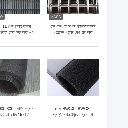
4-11 গেজ ঢালাই তারের
এন্টি এজিং হট ডিপড গ্যালভানাইজড
পত্তা বেড়া উচ্চ দৃঢ়তা এবং
ওয়েল্ডেড ওয়্যার মেশ এন্টি জারা
বিরোধী জারা
ো দাম
ভালো দাম
0ft 300ft ফাইবারগ্লাস
কালো BWG32 BWG34
উইন্ডো স্ক্রীন 15×17
অ্যালুমিনিয়াম উইন্ডো স্ক্রিন মশা
ফাইবারগ্লাস মশারি নেট
স্ক্রিন জাল জন্য