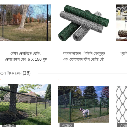
ভালো দাম
ভালো দাম
ভাল
মেটাল হেক্সাগ্রিড ফেন্সিং,
গ্যালভানাইজড, পিভিসি লেপযুক্ত
গ্যাব
হেক্সাগোনাল মেশ, 6 X 150 ফুট
এবং স্টেইনলেস স্টীল পোল্ট্রি নেট
চেন লিংক বেড়া
(28)
ভালো দাম
ভালো দাম
ভাল