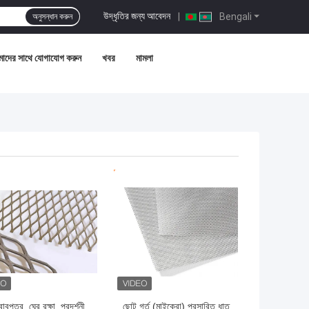
উদ্ধৃতির জন্য আবেদন
|
Bengali
অনুসন্ধান করুন
াদের সাথে যোগাযোগ করুন
খবর
মামলা
ো দাম
ভালো দাম
বপত্র, ঘের রক্ষা, প্রদর্শনী
ছোট গর্ত (মাইক্রো) প্রসারিত ধাতু