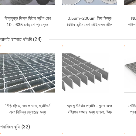
ছিদ্রযুক্ত ডিস্ক ফিল্টার স্ক্রীন মেশ
0.5um–200um লিফ ডিস্ক
N8
10 - 635 মোড়ানো প্রান্তের
ফিল্টার স্ক্রীন মেশ স্টেইনলেস স্টীল
পাইপ
সাথে জাল
304
ঝালাই ইস্পাত ঝাঁঝরি
(24)
ভালো দাম
ভালো দাম
ভাল
সিঁড়ি ট্রেড, ওয়াক ওয়ে, প্ল্যাটফর্ম
অ্যালুমিনিয়াম গ্রেটিং - অন্দর এবং
স্টেই
এবং বিভিন্ন ফ্লোরের জন্য
বহিরঙ্গন সজ্জার জন্য হালকা, উচ্চ
প্র
ওয়েল্ডেড স্টিল গ্রেটিং
লোড ক্ষমতা এবং শক্তি
গ্যাবিয়ন ঝুড়ি
(32)