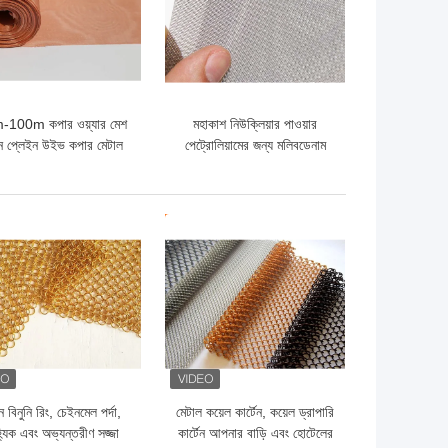
100m কপার ওয়্যার মেশ
মহাকাশ নিউক্লিয়ার পাওয়ার
রীন প্লেইন উইভ কপার মেটাল
পেট্রোলিয়ামের জন্য মলিবডেনাম
মেশ
তারের কাপড়
ো দাম
ভালো দাম
 বিনুনি রিং, চেইনমেল পর্দা,
মেটাল কয়েল কার্টেন, কয়েল ড্রাপারি
্যিক এবং অভ্যন্তরীণ সজ্জা
কার্টেন আপনার বাড়ি এবং হোটেলের