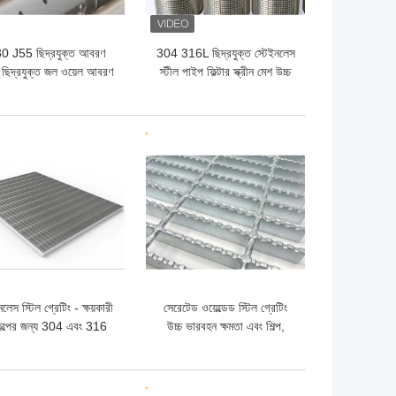
0 J55 ছিদ্রযুক্ত আবরণ
304 316L ছিদ্রযুক্ত স্টেইনলেস
 ছিদ্রযুক্ত জল ওয়েল আবরণ
স্টীল পাইপ ফিল্টার স্ক্রীন মেশ উচ্চ
শক্তি
ো দাম
ভালো দাম
নলেস স্টিল গ্রেটিং - ক্ষয়কারী
সেরেটেড ওয়েল্ডেড স্টিল গ্রেটিং
কল্পের জন্য 304 এবং 316
উচ্চ ভারবহন ক্ষমতা এবং শিল্প,
উপকরণ
বেসামরিক এবং বাণিজ্যিক ভবনগুলির
জন্য উচ্চ নিরাপত্তা