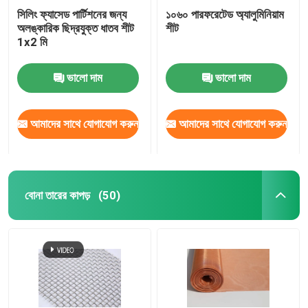
সিলিং ফ্যাসেড পার্টিশনের জন্য
১০৬০ পারফরেটেড অ্যালুমিনিয়াম
অলঙ্কারিক ছিদ্রযুক্ত ধাতব শীট
শীট
ম্যাট টেনে আনুন
1x2 মি
পাইপলাইন মজবুত জাল
ভালো দাম
ভালো দাম
আমাদের সাথে যোগাযোগ করুন
আমাদের সাথে যোগাযোগ করুন
বোনা তারের কাপড়
(50)