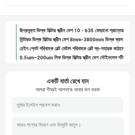
ডাবল তারের বেড়া ৩০০০মিমি প্রস্থ পিভিসি প্রলিপ্ত ৬/৫/৬মিমি তার
ছিদ্রযুক্ত ডিস্ক ফিল্টার স্ক্রীন মেশ 10 - 635 মোড়ানো প্রান্তের সাথে জাল
কারখানা পরিদর্শন
সিন্টারড ডিস্ক ফিল্টার স্ক্রীন মেশ 8mm-3800mm ডিস্ক ব্যাস
চেইন প্লেট পরিবাহক বেল্ট মেটাল পরিবাহক বেল্ট স্ব-সহায়ক কাঠামো
গুণমান নিয়ন্ত্রণ
0.5um–200um লিফ ডিস্ক ফিল্টার স্ক্রীন মেশ স্টেইনলেস স্টীল 304
একক টুইস্ট রেজার কাঁটাতারের 1.8 মিমি থেকে 3.0 মিমি তারের ব্যাস
আমাদের সাথে যোগাযোগ করুন
বহুমুখী মই পরিবাহক বেল্ট কার্বন ইস্পাত এবং গ্যালভানাইজড ইস্পাত
সর্পিল ছিদ্রযুক্ত স্টেইনলেস পাইপ ফিল্টার স্ক্রীন মেশ নিষ্কাশন তারের জাল
অভ্যন্তরীণ এবং বাহ্যিক প্রসাধন জন্য স্থাপত্য সর্পিল জাল
খবর
একটি বার্তা রেখে যান
ধাতব কাপড়ের কাপড় (ধাতব সিকুইন কাপড়ের পর্দা) - গোলাকার এবং অষ্টভুজ সিকুইন
আমরা শীঘ্রই আপনাকে আবার কল করব!
মেটাল কয়েল কার্টেন, কয়েল ড্রাপারি কার্টেন আপনার বাড়ি এবং হোটেলের জন্য আদর্শ অন্দর সজ্জাসংক্রান্ত জাল
মামলা
304 316L ছিদ্রযুক্ত স্টেইনলেস স্টীল পাইপ ফিল্টার স্ক্রীন মেশ উচ্চ শক্তি
1.4 মিমি থেকে 2 মিমি ডাবল টুইস্ট কাঁটাতারের গ্যালভানাইজড সারফেস
প্রসারিত ধাতু তারের জাল
আর্কিটেকচারাল ডেকোরেশনের জন্য ফ্যাব্রিক ল্যামিনেটেড গ্লাস 6 মিমি বেধ
ল্যান্ডস্কেপ ওয়েল্ডেড 5 মিমি গ্যাবিয়ন ঝুড়ি ওয়্যার মেশ রক রিটেনিং ওয়াল
ছিদ্রযুক্ত ধাতু তারের জাল