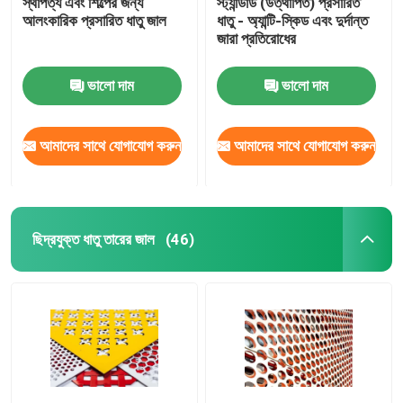
স্থাপত্য এবং শিল্পের জন্য
স্ট্যান্ডার্ড (উত্থাপিত) প্রসারিত
আলংকারিক প্রসারিত ধাতু জাল
ধাতু - অ্যান্টি-স্কিড এবং দুর্দান্ত
জারা প্রতিরোধের
ঝালাই ইস্পাত ঝাঁঝরি
ভালো দাম
ভালো দাম
গ্যাবিয়ন ঝুড়ি
আমাদের সাথে যোগাযোগ করুন
আমাদের সাথে যোগাযোগ করুন
চেন লিংক বেড়া
হেলিডেক সেফটি নেট
ছিদ্রযুক্ত ধাতু তারের জাল
(46)
রেজার কাঁটাতার
খনির স্ক্রিন জাল
খাদ তার