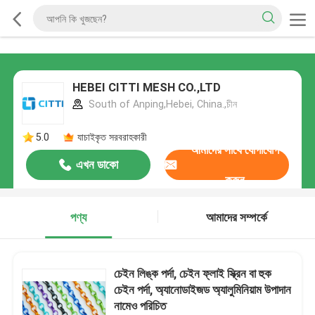
HEBEI CITTI MESH CO.,LTD
South of Anping,Hebei, China.,চীন
5.0
যাচাইকৃত সরবরাহকারী
আমাদের সাথে যোগাযোগ
এখন ডাকো
করুন
পণ্য
আমাদের সম্পর্কে
চেইন লিঙ্ক পর্দা, চেইন ফ্লাই স্ক্রিন বা হুক
চেইন পর্দা, অ্যানোডাইজড অ্যালুমিনিয়াম উপাদান
নামেও পরিচিত