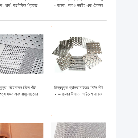
যান্ড, গার্ড, বারবিকিউ গ্রিলের
- হালকা, আরও নমনীয় এবং টেকসই
 সমতল প্রসারিত ধাতব জাল
ো দাম
ভালো দাম
রযুক্ত স্টেইনলেস স্টিল শীট -
ছিদ্রযুক্ত গ্যালভানাইজড স্টিল শীট
পত্য সজ্জা এবং বায়ুচলাচলের
- অলঙ্কার উপাদান পরিবেশ বান্ধব
য চমৎকার ওজন ক্ষমতা এবং
এবং টেকসই
চকচকেতা
ো দাম
ভালো দাম