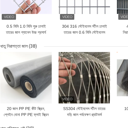
0.5 মিমি 1.0 মিমি পুরু ঢালাই
304 316 স্টেইনলেস স্টীল ঢালাই
তারের জাল প্যানেল উচ্চ প্রসার্য
তারের জাল 0.6 মিমি স্টেইনলেস
নিরা
শক্তি ভাল অ্যান্টি জারা
ঢালাই পর্দা
ধাতু নিরাপত্তা জাল
(38)
ভালো দাম
ভালো দাম
ভাল
20 জাল PP PE কীট স্ক্রিন,
SS304 স্টেইনলেস স্টীল তারের
10
প্লেইন বোনা PP PE ফ্লাই স্ক্রিন
দড়ি জাল পর্যবেক্ষণ প্ল্যাটফর্ম
জাল মশা প্রমাণ
নিরাপত্তা বেড়া জন্য