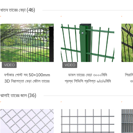
অ্যালুমিনিয়াম উপাদান নামেও
নির্
পরিচিত
ধাতব তারের বেড়া
(46)
ভালো দাম
ভালো দাম
ভাল
বর্গাকার পোস্ট সহ 50×100mm
ডাবল তারের বেড়া ৩০০০মিমি
পিরাম
3D নিরাপত্তা বেড়া মেটাল তারের
প্রস্থ পিভিসি প্রলিপ্ত ৬/৫/৬মিমি
ওয
বেড়া
তার
ঝালাই তারের জাল
(36)
ভালো দাম
ভালো দাম
ভাল