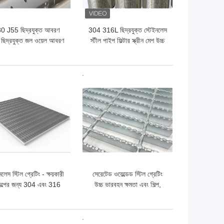
0 J55 ছিদ্রযুক্ত আবরণ
304 316L ছিদ্রযুক্ত স্টেইনলেস
 ছিদ্রযুক্ত জল ওয়েল আবরণ
স্টীল পাইপ ফিল্টার স্ক্রীন মেশ উচ্চ
শক্তি
ো দাম
ভালো দাম
নলেস স্টিল গ্রেটিং - ক্ষয়কারী
সেরেটেড ওয়েল্ডেড স্টিল গ্রেটিং
কল্পের জন্য 304 এবং 316
উচ্চ ভারবহন ক্ষমতা এবং শিল্প,
উপকরণ
বেসামরিক এবং বাণিজ্যিক ভবনগুলির
জন্য উচ্চ নিরাপত্তা