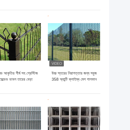
মাণের জন্য রিং মেটাল কার্টেন
জন্য আদর্শ অন্দর সজ্জাসংক্রান্ত
জাল
ো দাম
ভালো দাম
িড আকৃতির শীর্ষ সহ প্রেস্টিজ
উচ্চ স্তরের নিরাপত্তার জন্য সবুজ
়েল্ডেড ডাবল তারের বেড়া
358 অ্যান্টি ক্লাইম্ব মেশ গালফান
65×200mm
358 মেশ ফেন্সিং
ো দাম
ভালো দাম