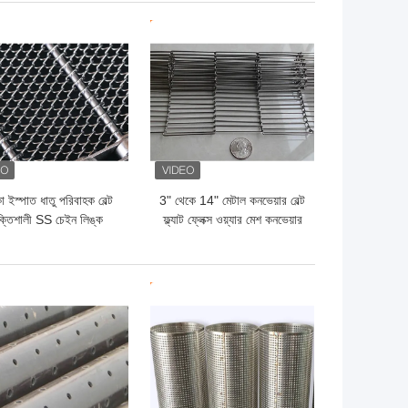
ো দাম
ভালো দাম
া ইস্পাত ধাতু পরিবাহক বেল্ট
3" থেকে 14" মেটাল কনভেয়ার বেল্ট
্তিশালী SS চেইন লিঙ্ক
ফ্ল্যাট ফ্লেক্স ওয়্যার মেশ কনভেয়ার
পরিবাহক বেল্ট
বেল্ট
ো দাম
ভালো দাম