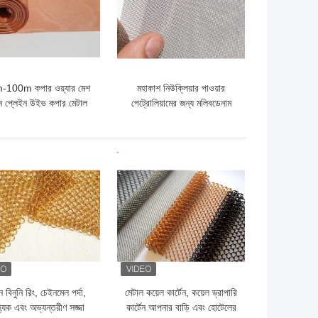
100m কপার ওয়্যার মেশ
মহাকাশ নিউক্লিয়ার পাওয়ার
রীন প্লেইন উইভ কপার মেটাল
পেট্রোলিয়ামের জন্য মলিবডেনাম
মেশ
তারের কাপড়
ো দাম
ভালো দাম
 বিনুনি রিং, চেইনমেল পর্দা,
মেটাল কয়েল কার্টেন, কয়েল ড্রাপারি
্যিক এবং অভ্যন্তরীণ সজ্জা
কার্টেন আপনার বাড়ি এবং হোটেলের