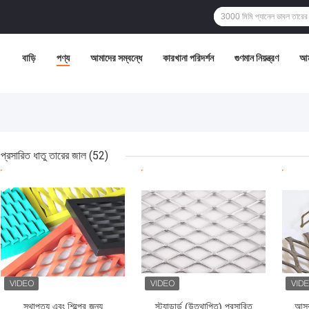
বাড়ি
পণ্য
আমাদের সম্বন্ধে
কারখানা পরিদর্শন
গুণমান নিয়ন্ত্রণ
আম
প্রসারিত ধাতু তারের জাল
(52)
ভালো দাম
ভালো দাম
ভাল
স্থাপত্য এবং শিল্পের জন্য
স্ট্যান্ডার্ড (উত্থাপিত) প্রসারিত
আসবা