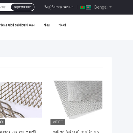
উদ্ধৃতির জন্য আবেদন
|
Bengali
অনুসন্ধান করুন
াদের সাথে যোগাযোগ করুন
খবর
মামলা
ো দাম
ভালো দাম
বপত্র, ঘের রক্ষা, প্রদর্শনী
ছোট গর্ত (মাইক্রো) প্রসারিত ধাতু