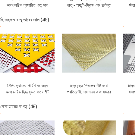
আলংকারিক প্রসারিত ধাতু জাল
ধাতু - অ্যান্টি-স্কিড এবং দুর্দান্ত
স্ট্
জারা প্রতিরোধের
জন্য
ছিদ্রযুক্ত ধাতু তারের জাল
(45)
ভালো দাম
ভালো দাম
ভাল
সিলিং ফ্যাসেড পার্টিশনের জন্য
ছিদ্রযুক্ত পিতলের শীট জারা
ছিদ্
অলঙ্কারিক ছিদ্রযুক্ত ধাতব শীট
প্রতিরোধী, স্থাপত্য এবং সজ্জার
স্থা
1x2 মি
জন্য টেকসই এবং নান্দনিক
জন্
বোনা তারের কাপড়
(48)
ভালো দাম
ভালো দাম
ভাল