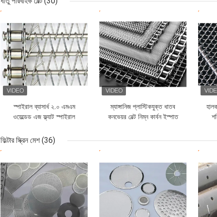
ধাতু পরিবাহক বেল্ট
(30)
ভালো দাম
ভালো দাম
ভাল
স্পাইরাল ব্যাসার্ধ ২.০ এমএম
ম্যাঙ্গানিজ প্লাস্টিকযুক্ত ধাতব
হালক
ওয়েল্ডেড এজ ফ্ল্যাট স্পাইরাল
কনভেয়র বেল্ট নিম্ন কার্বন ইস্পাত
শক
কনভেয়র বেল্ট স্টেইনলেস স্টীল
C1015
304
ফিল্টার স্ক্রিন মেশ
(36)
ভালো দাম
ভালো দাম
ভাল