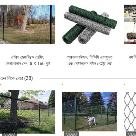
ভালো দাম
ভালো দাম
ভাল
মেটাল হেক্সাগ্রিড ফেন্সিং,
গ্যালভানাইজড, পিভিসি লেপযুক্ত
গ্যাব
হেক্সাগোনাল মেশ, 6 X 150 ফুট
এবং স্টেইনলেস স্টীল পোল্ট্রি নেট
চেন লিংক বেড়া
(28)
ভালো দাম
ভালো দাম
ভাল