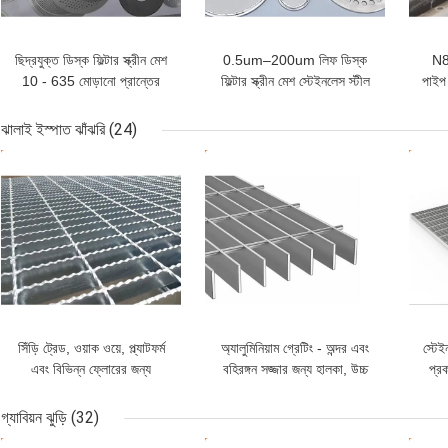
ছিদ্রযুক্ত ডিস্ক ফিল্টার স্ক্রীন মেশ
0.5um–200um লিফ ডিস্ক
N8
10 - 635 মোড়ানো প্রান্তের
ফিল্টার স্ক্রীন মেশ স্টেইনলেস স্টীল
পাইপ
সাথে জাল
304
ঝালাই ইস্পাত ঝাঁঝরি
(24)
ভালো দাম
ভালো দাম
ভাল
সিঁড়ি ট্রেড, ওয়াক ওয়ে, প্ল্যাটফর্ম
অ্যালুমিনিয়াম গ্রেটিং - অন্দর এবং
স্টেই
এবং বিভিন্ন ফ্লোরের জন্য
বহিরঙ্গন সজ্জার জন্য হালকা, উচ্চ
প্র
ওয়েল্ডেড স্টিল গ্রেটিং
লোড ক্ষমতা এবং শক্তি
গ্যাবিয়ন ঝুড়ি
(32)