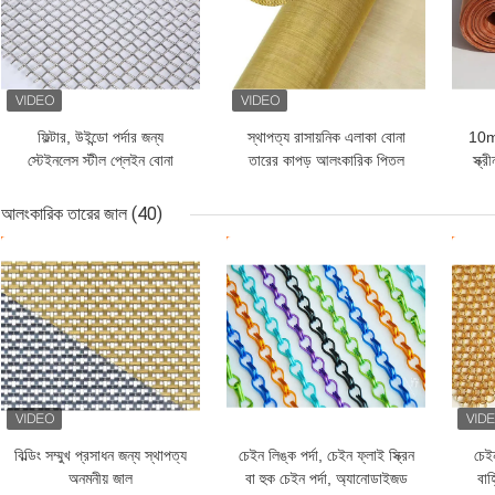
ফিল্টার, উইন্ডো পর্দার জন্য
স্থাপত্য রাসায়নিক এলাকা বোনা
10m-
স্টেইনলেস স্টীল প্লেইন বোনা
তারের কাপড় আলংকারিক পিতল
স্ক্
তারের কাপড়
তারের জাল
আলংকারিক তারের জাল
(40)
ভালো দাম
ভালো দাম
ভাল
বিল্ডিং সম্মুখ প্রসাধন জন্য স্থাপত্য
চেইন লিঙ্ক পর্দা, চেইন ফ্লাই স্ক্রিন
চেইন
অনমনীয় জাল
বা হুক চেইন পর্দা, অ্যানোডাইজড
বাহ