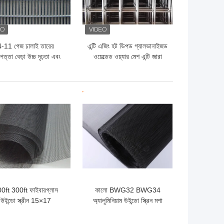
4-11 গেজ ঢালাই তারের
এন্টি এজিং হট ডিপড গ্যালভানাইজড
পত্তা বেড়া উচ্চ দৃঢ়তা এবং
ওয়েল্ডেড ওয়্যার মেশ এন্টি জারা
বিরোধী জারা
ো দাম
ভালো দাম
0ft 300ft ফাইবারগ্লাস
কালো BWG32 BWG34
উইন্ডো স্ক্রীন 15×17
অ্যালুমিনিয়াম উইন্ডো স্ক্রিন মশা
ফাইবারগ্লাস মশারি নেট
স্ক্রিন জাল জন্য